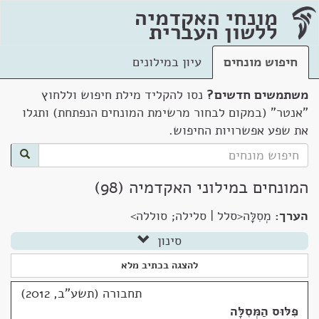
מונחי האקדמיה
ללשון העברית
חיפוש מונחים
עיון במילונים
משתמשים חדשים?
נסו להקליד מילת חיפוש וללחוץ
"אנטר" (במקום לבחור מרשימת המונחים הנפתחת) ותגלו
את שפע אפשרויות החיפוש.
המונחים במילוני האקדמיה (98)
הערך:
מְסִלָּה<סלל | סלילה; סוללה>
סינון
להצגה בכתיב מלא
תחבורה (תשע"ב, 2012)
פִּלּוּס הַמְּסִלָּה