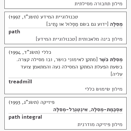
מילון תחבורה מסילתית
טכנולוגיית המידע (תשנ"ז, 1997)
מְסִלָּה
ידוע גם בשם מַסְלוּל או נָתִיב
path
מילון בינה מלאכותית [טכנולוגיית המידע]
כללי (תשנ"ד, 1994)
מְסִלַּת כֹּשֶׁר
מתקן לאימוני כושר, ובו מסילה קצרה.
בשעת הפעלת המתקן המסילה נעה והמתאמן צועד
עליה
treadmill
מילון שימוש כללי
פיזיקה (תשנ"ג, 1993)
אַסְכֶּמֶת-מְסִלָּה
,
אִינְטֶגְרַל-מְסִלָּה
path integral
מילון פיזיקה מודרנית