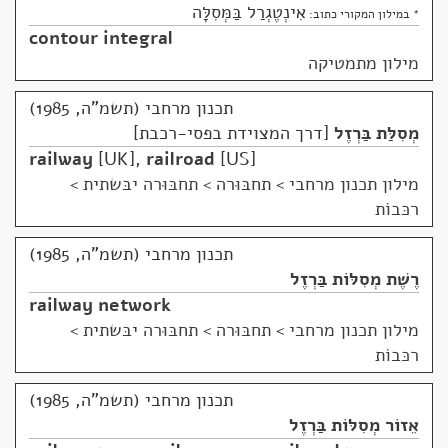
אִינְטֶגְרַל בַּמְּסִלָּה
* במילון המקורי כתוב:
contour integral
מילון מתמטיקה
תכנון מרחבי (תשמ"ה, 1985)
מְסִלַּת בַּרְזֶל
דרך המצוידת בפסי-רכבת
railway
UK
,
railroad
US
מילון תכנון מרחבי
>
תחבּוּרה > תחבּוּרה יבּשתית >
רכּבוֹת
תכנון מרחבי (תשמ"ה, 1985)
רֶשֶׁת מְסִלּוֹת בַּרְזֶל
railway network
מילון תכנון מרחבי
>
תחבּוּרה > תחבּוּרה יבּשתית >
רכּבוֹת
תכנון מרחבי (תשמ"ה, 1985)
אֵזוֹר מְסִלּוֹת בַּרְזֶל