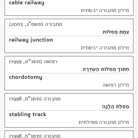
cable railway
מילון תחבורה יבשתית
תחבורה (תשס"ג, 2003)
צֹמֶת מְסִלּוֹת
railway junction
מילון תחבורה יבשתית
רפואה (תשנ"ט, 1999)
חִתּוּךְ מְסִלּוֹת הַשִּׁדְרָה
chordotomy
מילון רפואה
תחבורה (תשנ"ח, 1998)
מְסִלַּת הֲלָנָה
stabling track
מילון תחבורה מסילתית
תחבורה (תשנ"ח, 1998)