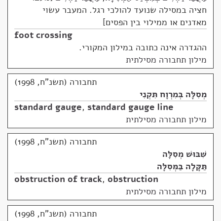
חציה במסילה שנועד להולכי רגל. המעבר עשוי
מאדנים או ממילוי בין הפסים
foot crossing
ההגדרה אינה כתובה במילון המקורי.
מילון תחבורה מסילתית
תחבורה (תשנ"ח, 1998)
מְסִלָּה בְּמִרְוָח תִּקְנִי
standard gauge
,
standard gauge line
מילון תחבורה מסילתית
תחבורה (תשנ"ח, 1998)
שִׁבּוּשׁ מְסִלָּה
תַּקָּלָה בַּמְּסִלָּה
obstruction of track
,
obstruction
מילון תחבורה מסילתית
תחבורה (תשנ"ח, 1998)