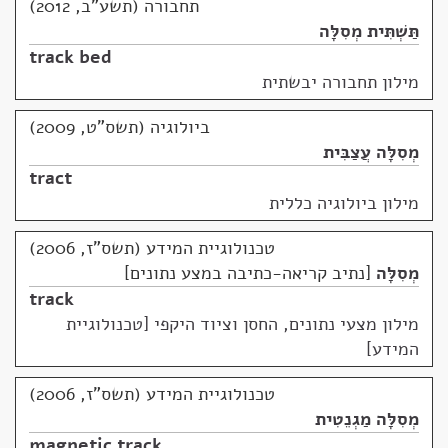
תחבורה (תשע"ב, 2012)
תַּשְׁתִּית מְסִלָּה
track bed
מילון תחבורה יבשתית
ביולוגיה (תשס"ט, 2009)
מְסִלָּה עֲצַבִּית
tract
מילון ביולוגיה כללית
טכנולוגיית המידע (תשס"ז, 2006)
מְסִלָּה
נתיב קריאה-כתיבה במצע נתונים
track
מילון מצעי נתונים, החסן וציוד היקפי [טכנולוגיית
המידע]
טכנולוגיית המידע (תשס"ז, 2006)
מְסִלָּה מַגְנֵטִית
magnetic track