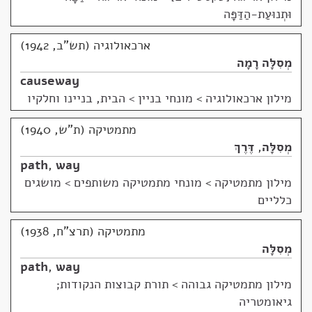
וּתְנוּעַת-הַדַּפָּה
ארכאולוגיה (תש"ב, 1942)
מְסִלָּה רָמָה
causeway
מילון ארכאולוגיה
>
מונחי בניין > הבית, בניינו וחלקיו
מתמטיקה (ת"ש, 1940)
מְסִלָּה
,
דֶּרֶךְ
path
,
way
מילון מתמטיקה
>
מונחי מתמטיקה משותפים > מושגים
כלליים
מתמטיקה (תרצ"ח, 1938)
מְסִלָּה
path
,
way
מילון מתמטיקה גבוהה
>
תורת קבוצות הנקודות;
גיאומטריה