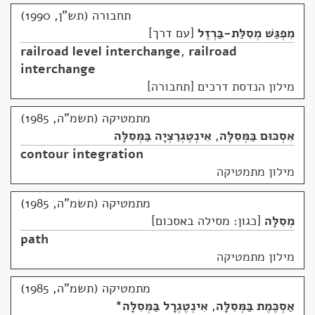
תחבורה (תש"ן, 1990)
מִפְגַּשׁ מְסִלַּת-בַּרְזֶל
עם דרך
railroad level interchange
,
railroad
interchange
מילון הנדסת דרכים [תחבורה]
מתמטיקה (תשמ"ה, 1985)
אִסְכּוּם בַּמְּסִלָּה
,
אִינְטֶגְרַצְיָה בַּמְּסִלָּה
contour integration
מילון מתמטיקה
מתמטיקה (תשמ"ה, 1985)
מְסִלָּה
כגון: מסילה באסכום
path
מילון מתמטיקה
מתמטיקה (תשמ"ה, 1985)
אַסְכֶּמֶת בַּמְּסִלָּה
,
אִינְטֶגְרָל בַּמְּסִלָּה
*