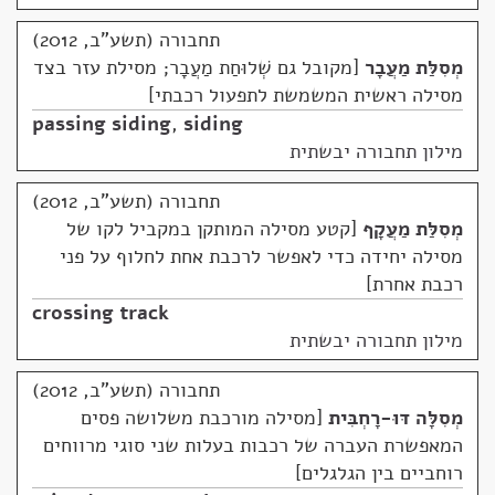
תחבורה (תשע"ב, 2012)
מְסִלַּת מַעֲבָר
מקובל גם שְׁלוּחַת מַעֲבָר; מסילת עזר בצד
מסילה ראשית המשמשת לתפעול רכבתי
passing siding
,
siding
מילון תחבורה יבשתית
תחבורה (תשע"ב, 2012)
מְסִלַּת מַעֲקָף
קטע מסילה המותקן במקביל לקו של
מסילה יחידה כדי לאפשר לרכבת אחת לחלוף על פני
רכבת אחרת
crossing track
מילון תחבורה יבשתית
תחבורה (תשע"ב, 2012)
מְסִלָּה דּוּ-רָחְבִּית
מסילה מורכבת משלושה פסים
המאפשרת העברה של רכבות בעלות שני סוגי מרווחים
רוחביים בין הגלגלים