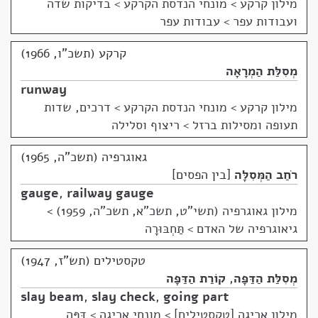
מילון קרקע
>
מונחי הנדסת הקרקע > בדיקות שדה
ועבודות עפר > עבודות עפר
קרקע (תשכ"ו, 1966)
מְסִלַּת הַמְרָאָה
runway
מילון קרקע
>
מונחי הנדסת הקרקע > דרכים, שדות
תעופה ומסילות ברזל > ריצוף וסלילה
גאוגרפיה (תשכ"ה, 1965)
רֹחַב הַמְּסִלָּה
בין הפסים
gauge
,
railway gauge
מילון גאוגרפיה (תשי"ט, תשכ"א, תשכ"ה, 1959)
>
גיאוגרפיה של האדם > תַּחְבּוּרָה
טקסטילים (תש"ז, 1947)
מְסִלַּת הַדַּפָּה
,
קוֹרַת הַדַּפָּה
slay beam
,
slay check
,
going part
מילון אריגה [טקסטילים]
>
מונחי אריגה > דַּפָּה