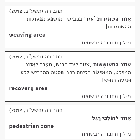
תחבורה (תשע"ב, 2012)
אֵזוֹר הִשְׁתַּזְּרוּת
אזור בכביש המושפע מפעולות
ההשתזרות
weaving area
מילון תחבורה יבשתית
תחבורה (תשע"ב, 2012)
אֵזוֹר הִתְאוֹשְׁשׁוּת
אזור לצד כביש, מעֵבר לאזור
המִפלט, המאפשר בלימת רכב שסטה מהכביש ללא
פגיעה בנפש
recovery area
מילון תחבורה יבשתית
תחבורה (תשע"ב, 2012)
אֵזוֹר לְהוֹלְכֵי רֶגֶל
pedestrian zone
מילון תחבורה יבשתית