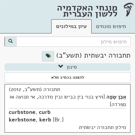
מונחי האקדמיה
ללשון העברית
חיפוש מונחים
עיון במילונים
תחבורה יבשתית (תשע"ב)
סינון
להצגה בכתיב מלא
תחבורה (תשע"ב, 2012)
אֶבֶן שָׂפָה
חיץ בנוי בין כביש ובין מדרכה, אי תנועה או
מִפרדה
curbstone
,
curb
kerbstone
,
kerb
Br.
מילון תחבורה יבשתית