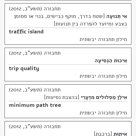
תחבורה (תשע"ב, 2012)
אִי תְּנוּעָה
שטח בדרך, מוקף כבישים, בנוי או מסומן
בצבע ומיועד להפרדה בין תנועות
traffic island
מילון תחבורה יבשתית
תחבורה (תשע"ב, 2012)
אֵיכוּת הַנְּסִיעָה
trip quality
מילון תחבורה יבשתית
תחבורה (תשע"ב, 2012)
אִילַן מַסְלוּלִים מִזְעָרִי
בהצבת נסיעות
minimum path tree
מילון תחבורה יבשתית
תחבורה (תשע"ב, 2012)
אִיתוּת
ברכבת