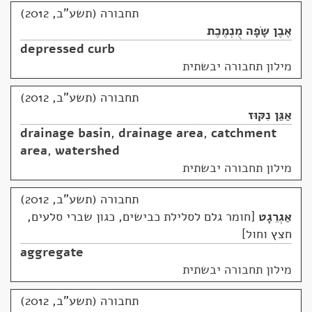
תחבורה (תשע"ב, 2012)
אֶבֶן שָׂפָה מֻנְמֶכֶת
depressed curb
מילון תחבורה יבשתית
תחבורה (תשע"ב, 2012)
אַגַּן נִקּוּז
drainage basin
,
drainage area
,
catchment
area
,
watershed
מילון תחבורה יבשתית
תחבורה (תשע"ב, 2012)
אַגְרֵגָט
חומר גלם לסלילת כבישים, כגון שברי סלעים,
חצץ וחול
aggregate
מילון תחבורה יבשתית
תחבורה (תשע"ב, 2012)