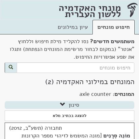
מונחי האקדמיה
ללשון העברית
חיפוש מונחים
עיון במילונים
משתמשים חדשים?
נסו להקליד מילת חיפוש וללחוץ
"אנטר" (במקום לבחור מרשימת המונחים הנפתחת) ותגלו
את שפע אפשרויות החיפוש.
המונחים במילוני האקדמיה (2)
המונחים:
axle counter
סינון
להצגה בכתיב מלא
תחבורה (תשע"ב, 2012)
מוֹנֵה סְרָנִים
מונה המשמש לזיהוי מספר הקרונות