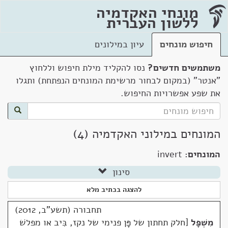
מונחי האקדמיה
ללשון העברית
חיפוש מונחים
עיון במילונים
משתמשים חדשים?
נסו להקליד מילת חיפוש וללחוץ
"אנטר" (במקום לבחור מרשימת המונחים הנפתחת) ותגלו
את שפע אפשרויות החיפוש.
המונחים במילוני האקדמיה (4)
המונחים:
invert
סינון
להצגה בכתיב מלא
תחבורה (תשע"ב, 2012)
מִשְׁפָּל
חלק תחתון של פָּן פנימי של נקז, בִּיב או מפלשׁ