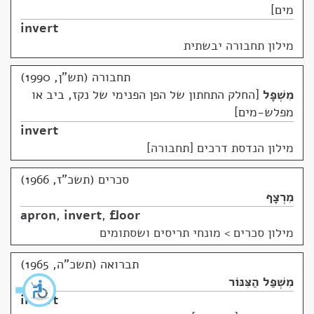
מים
invert
מילון תחבורה יבשתית
תחבורה (תש"ן, 1990)
מִשְׁפָּל
החלק התחתון של הפן הפנימי של נקז, ביב או
מפלש-מים
invert
מילון הנדסת דרכים [תחבורה]
סכרים (תשכ"ז, 1966)
מִרְצָף
apron
,
invert
,
floor
מילון סכרים
>
מונחי תריסים ושסתומים
תברואה (תשכ"ה, 1965)
מִשְׁפַּל הַצִּנּוֹר
invert