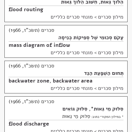
הִלּוּךְ גֵּאוּת
,
חִשּׁוּב הִלּוּךְ גֵּאוּת
flood routing
מילון סכרים
>
מונחי סכרים כלליים
סכרים (תשכ"ז, 1966)
עָקֹם סְכוּמִי שֶׁל סְפִיקוֹת כְּנִיסָה
mass diagram of inflow
מילון סכרים
>
מונחי סכרים כלליים
סכרים (תשכ"ז, 1966)
תְּחוּם הַשְׁפָּעַת הַנֵּד
backwater zone
,
backwater area
מילון סכרים
>
מונחי סכרים כלליים
סכרים (תשכ"ז, 1966)
סִלּוּק מֵי גֵּאוּת
*
,
סִלּוּק גּוֹאִים
סִלּוּק מֵי גֵאוּת
* במילון המקורי כתוב:
flood discharge
מילון סכרים
>
מונחי סכרים כלליים