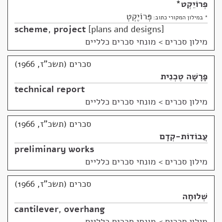
פְּרוֹיֵקְט
*
פְּרוֹיֶקְטְ
* במילון המקורי כתוב:
scheme
,
project
plans and designs
מילון סכרים
>
מונחי סכרים כלליים
סכרים (תשכ"ז, 1966)
פָּרָשָׁה טֶכְנִית
technical report
מילון סכרים
>
מונחי סכרים כלליים
סכרים (תשכ"ז, 1966)
עֲבוֹדוֹת-קְדָם
preliminary works
מילון סכרים
>
מונחי סכרים כלליים
סכרים (תשכ"ז, 1966)
שְׁלוּחָה
cantilever
,
overhang
מילון סכרים
>
מונחי סכרים כלליים