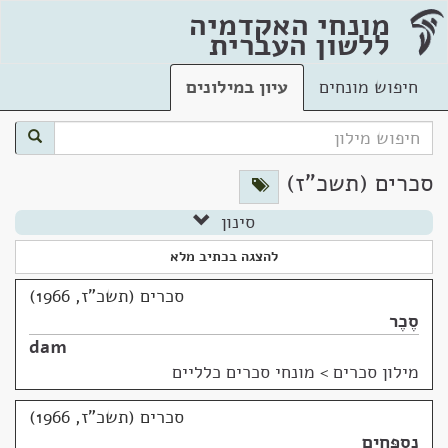
מונחי האקדמיה
ללשון העברית
חיפוש מונחים
עיון במילונים
סכרים (תשכ"ז)
סינון
להצגה בכתיב מלא
סכרים (תשכ"ז, 1966)
סֶכֶר
dam
מילון סכרים
>
מונחי סכרים כלליים
סכרים (תשכ"ז, 1966)
נִסְפָּחִים