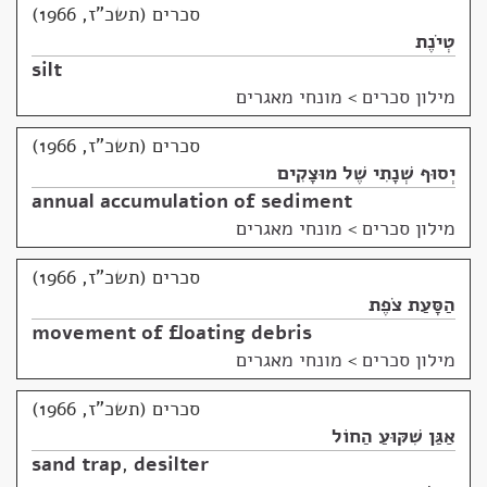
סכרים (תשכ"ז, 1966)
טְיֹנֶת
silt
מילון סכרים
>
מונחי מאגרים
סכרים (תשכ"ז, 1966)
יְסוּף שְׁנָתִי שֶׁל מוּצָקִים
annual accumulation of sediment
מילון סכרים
>
מונחי מאגרים
סכרים (תשכ"ז, 1966)
הַסָּעַת צֹפֶת
movement of floating debris
מילון סכרים
>
מונחי מאגרים
סכרים (תשכ"ז, 1966)
אַגַּן שִׁקּוּעַ הַחוֹל
sand trap
,
desilter