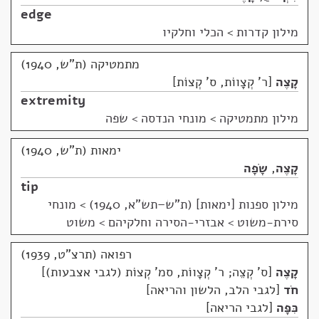
edge
מילון קדרות
>
הכלי וחלקיו
מתמטיקה (ת"ש, 1940)
קָצֶה
ר' קְצָווֹת, ס' קְצוֹת
extremity
מילון מתמטיקה
>
מונחי הנדסה > שפה
ימאות (ת"ש, 1940)
קָצֶה
,
שָׂפָה
tip
מילון ספנות [ימאות] (ת"ש–תש"א, 1940)
>
מונחי
סירת-משוט > אבזרי-הסירה וחלקיהם > משוט
רפואה (תרצ"ט, 1939)
קָצֶה
ס' קְצֵה; ר' קְצָווֹת, סמ' קְצוֹת (לגבי אצבעות)
חֹד
לגבי הלב, הלשון והריאה
כִּפָּה
לגבי הריאה