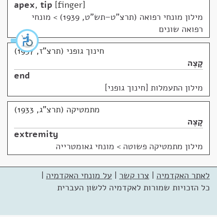
apex
,
tip
finger
מילון מונחי רפואה (תרצ"ט–תש"ט, 1939)
>
מונחי
רפואה שונים
חינוך גופני (תרצ"ז, 1937)
קָצֶה
end
מילון התעמלות [חינוך גופני]
מתמטיקה (תרצ"ג, 1933)
קָצֶה
extremity
מילון מתמטיקה פשוטה
>
מונחי גאומטרייה
לאתר האקדמיה
|
צרו קשר
|
על מונחי האקדמיה
|
כל הזכויות שמורות לאקדמיה ללשון העברית