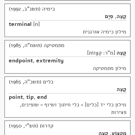
כימיה (תשנ"ב, 1992)
קָצֶה
,
סְיָם
terminal
n
מילון כימיה אורגנית
מתמטיקה (תשמ"ה, 1985)
קָצֶה
מ"ר: קְצָווֹת
endpoint
,
extremity
מילון מתמטיקה
כלים (תשכ"ה, 1965)
קָצֶה
point
,
tip
,
end
מילון כלי יד [כלים]
>
כלי חיתוך ושיוף > שופינים,
פצירות
קדרות (תש"י, 1950)
מִקְצוֹעַ
,
קָצֶה