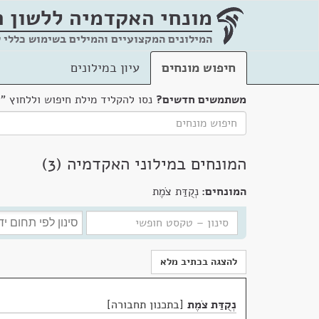
מונחי האקדמיה
ללשון 
המילונים המקצועיים והמילים בשימוש כללי 
חיפוש מונחים
עיון במילונים
משתמשים חדשים?
נסו להקליד מילת חיפוש וללחוץ "
המונחים במילוני האקדמיה (3)
המונחים:
נְקֻדַּת צֹמֶת
להצגה בכתיב מלא
נְקֻדַּת צֹמֶת
בתכנון תחבורה