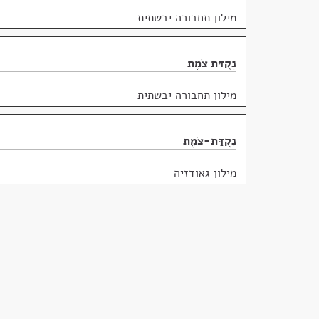
מילון תחבורה יבשתית
נְקֻדַּת צֹמֶת
מילון תחבורה יבשתית
נְקֻדַּת-צֹמֶת
מילון גאודזיה