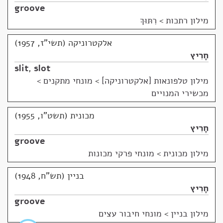
groove
מילון רתכות
>
רִתּוּךְ
אלקטרוניקה (תשי"ז, 1957)
חָרִיץ
slit
,
slot
מילון טלפונאות [אלקטרוניקה]
>
מונחי מתקנים >
מכשירי המנויים
מכונית (תשט"ו, 1955)
חָרִיץ
groove
מילון מכונית
>
מונחי פרקי מכונות
בניין (תש"ח, 1948)
חָרִיץ
groove
מילון בניין
>
מונחי חיבור עצים