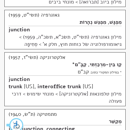
מילון ביוב [תברואה]
>
מונחי ביבים
גאוגרפיה (תשי"ט, 1959)
מִפְגָּשׁ
,
מִפְגַּשׁ נְהָרוֹת
junction
מילון גאוגרפיה (תשי"ט, תשכ"א, תשכ"ה, 1959)
>
גיאומורפולוגיה של כוחות חוץ, חלק א' > סְחִיפָה
אלקטרוניקה (תשי"ז, 1957)
קַו בֵּין-מִרְכַּזְתִּי
,
קַבָּ"ם
*
קב"ם
* במילון המקורי כתוב:
junction
trunk
US
,
interoffice trunk
US
מילון טלפונאות [אלקטרוניקה]
>
מונחי שימוש > דרכי
פעולה
מתמטיקה (ת"ש, 1940)
מְקַשֵּׁר
join
,
junction
,
connecting