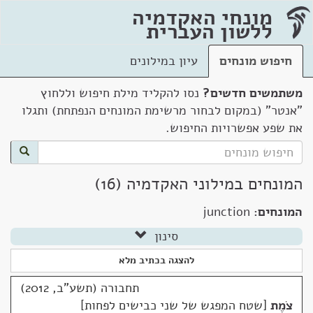
מונחי האקדמיה
ללשון העברית
חיפוש מונחים
עיון במילונים
משתמשים חדשים?
נסו להקליד מילת חיפוש וללחוץ
"אנטר" (במקום לבחור מרשימת המונחים הנפתחת) ותגלו
את שפע אפשרויות החיפוש.
המונחים במילוני האקדמיה (16)
המונחים:
junction
סינון
להצגה בכתיב מלא
תחבורה (תשע"ב, 2012)
צֹמֶת
שטח המפגש של שני כבישים לפחות