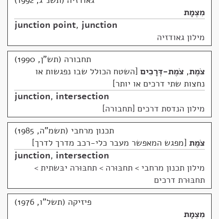
גאודזיה (תשנ"ג, 1992)
מִצְמָת
junction point
,
junction
מילון גאודזיה
תחבורה (תש"ן, 1990)
צֹמֶת
,
צֹמֶת-דְּרָכִים
השטח הכולל שבו נפגשות או
נחצות שתי דרכים או יותר
junction
,
intersection
מילון הנדסת דרכים [תחבורה]
תכנון מרחבי (תשמ"ה, 1985)
צֹמֶת
מפגש המאפשר מעבר כלי-רכב מדרך לדרך
junction
,
intersection
מילון תכנון מרחבי
>
תחבּוּרה > תחבּוּרה יבּשתית >
תחבּוּרת דרכים
פיזיקה (תשל"ו, 1976)
מִצְמָת