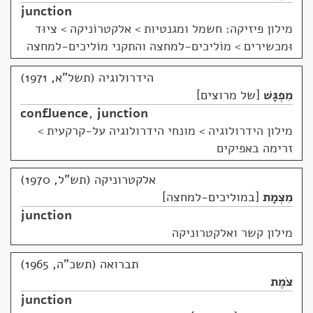
junction
מילון פיזיקה: חשמל ומגנטיות
>
אלקטרוֹניקה > ציוּד
וּמכשירים > מוֹליכים-למחצה והתקני מוֹליכים-למחצה
הידרולוגיה (תשל"א, 1971)
מִפְגָּשׁ
של מרוצים
confluence
,
junction
מילון הידרולוגיה
>
מונחי הידרולוגיה על-קרקעית >
זרימה באפיקים
אלקטרוניקה (תש"ל, 1970)
מִצְמָת
במוליכים-למחצה
junction
מילון קשר ואלקטרוניקה
תברואה (תשכ"ה, 1965)
צֹמֶת
junction