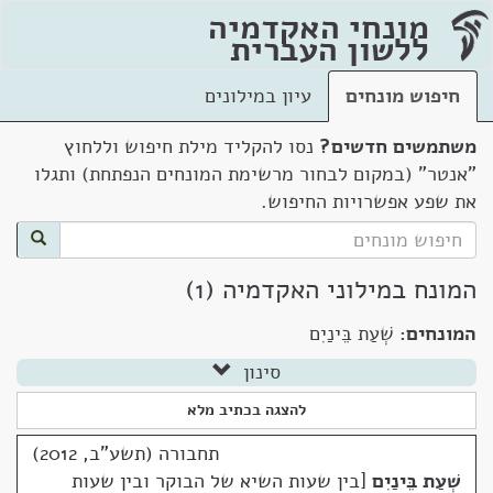
מונחי האקדמיה
ללשון העברית
חיפוש מונחים
עיון במילונים
משתמשים חדשים?
נסו להקליד מילת חיפוש וללחוץ
"אנטר" (במקום לבחור מרשימת המונחים הנפתחת) ותגלו
את שפע אפשרויות החיפוש.
המונח במילוני האקדמיה (1)
המונחים:
שְׁעַת בֵּינַיִם
סינון
להצגה בכתיב מלא
תחבורה (תשע"ב, 2012)
שְׁעַת בֵּינַיִם
בין שעות השיא של הבוקר ובין שעות