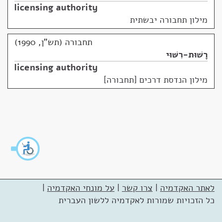
licensing authority
מילון תחבורה יבשתית
תחבורה (תש"ן, 1990)
רָשׁוּת-רִשּׁוּי
licensing authority
מילון הנדסת דרכים [תחבורה]
לאתר האקדמיה
|
צרו קשר
|
על מונחי האקדמיה
|
כל הזכויות שמורות לאקדמיה ללשון העברית