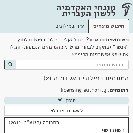
מונחי האקדמיה
ללשון העברית
חיפוש מונחים
עיון במילונים
משתמשים חדשים?
נסו להקליד מילת חיפוש וללחוץ
"אנטר" (במקום לבחור מרשימת המונחים הנפתחת) ותגלו
את שפע אפשרויות החיפוש.
המונחים במילוני האקדמיה (2)
המונחים:
licensing authority
סינון
להצגה בכתיב מלא
תחבורה (תשע"ב, 2012)
רָשׁוּת רִשּׁוּי