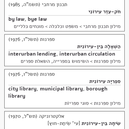
תכנון מרחבי (תשמ"ה, 1985)
חֹק-עֵזֶר עִירוֹנִי
by law
,
bye law
מילון תכנון מרחבי
>
משפּט וכלכּלה > מוּנחים כּלליים
ספרנות (תשל"ו, 1976)
הַשְׁאָלָה בֵּין-עִירוֹנִית
interurban lending
,
interurban circulation
מילון ספרנות
>
השימוּש בּספרייה, השאלת ספרים
ספרנות (תשל"ו, 1976)
סִפְרִיָּה עִירוֹנִית
city library
,
municipal library
,
borough
library
מילון ספרנות
>
סוּגי ספריוֹת
אלקטרוניקה (תש"ל, 1970)
שִׂיחָה בֵּין-עִירוֹנִית
עי' שִׂיחַת-חוּץ