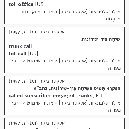
toll office
US
מילון טלפונאות [אלקטרוניקה]
>
מונחי מתקנים >
מִרְכָּזוֹת
אלקטרוניקה (תשי"ז, 1957)
שִׂיחָה בֵּין-עִירוֹנִית
trunk call
toll call
US
מילון טלפונאות [אלקטרוניקה]
>
מונחי שימוש > דרכי
פעולה
אלקטרוניקה (תשי"ז, 1957)
הַנִּקְרָא תָּפוּס בְּשִׂיחָה בֵּין-עִירוֹנִית
,
נתב"ע
called subscriber engaged trunks
,
E.T.
מילון טלפונאות [אלקטרוניקה]
>
מונחי שימוש > דרכי
פעולה
אלקטרוניקה (תשי"ז, 1957)