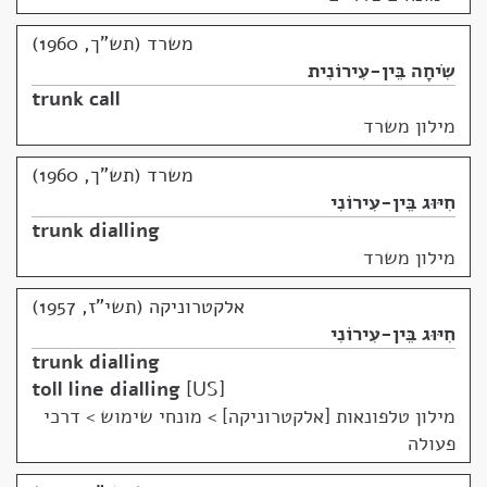
משרד (תש"ך, 1960)
שִׂיחָה בֵּין-עִירוֹנִית
trunk call
מילון משרד
משרד (תש"ך, 1960)
חִיּוּג בֵּין-עִירוֹנִי
trunk dialling
מילון משרד
אלקטרוניקה (תשי"ז, 1957)
חִיּוּג בֵּין-עִירוֹנִי
trunk dialling
toll line dialling
US
מילון טלפונאות [אלקטרוניקה]
>
מונחי שימוש > דרכי
פעולה