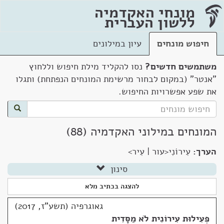
מונחי האקדמיה
ללשון העברית
חיפוש מונחים
עיון במילונים
משתמשים חדשים?
נסו להקליד מילת חיפוש וללחוץ
"אנטר" (במקום לבחור מרשימת המונחים הנפתחת) ותגלו
את שפע אפשרויות החיפוש.
המונחים במילוני האקדמיה (88)
הערך:
עִירוֹנִי<עור | עִיר>
סינון
להצגה בכתיב מלא
גאוגרפיה (תשע"ז, 2017)
פְּעִילוּת עִירוֹנִית לֹא מַסָּדִית