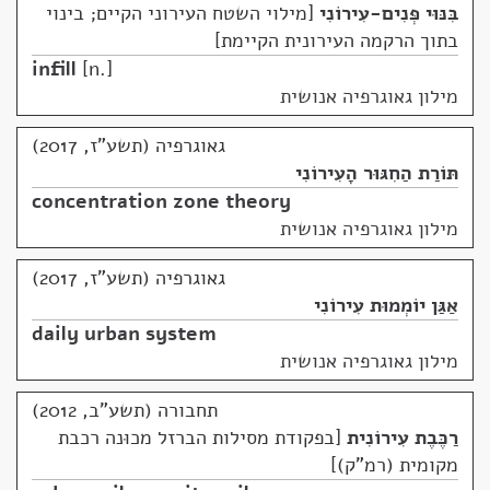
בִּנּוּי פְּנִים-עִירוֹנִי
מילוי השטח העירוני הקיים; בינוי
בתוך הרקמה העירונית הקיימת
infill
n.
מילון גאוגרפיה אנושית
גאוגרפיה (תשע"ז, 2017)
תּוֹרַת הַחִגּוּר הָעִירוֹנִי
concentration zone theory
מילון גאוגרפיה אנושית
גאוגרפיה (תשע"ז, 2017)
אַגַּן יוֹמְמוּת עִירוֹנִי
daily urban system
מילון גאוגרפיה אנושית
תחבורה (תשע"ב, 2012)
רַכֶּבֶת עִירוֹנִית
בפקודת מסילות הברזל מכוּנה רכבת
מקומית (רמ"ק)