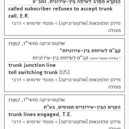
הַנִּקְרָא מְסָרֵב לְשִׂיחָה בֵּין-עִירוֹנִית
,
נמב"ע
called subscriber refuses to accept trunk
call
,
E.R.
מילון טלפונאות [אלקטרוניקה]
>
מונחי שימוש > דרכי
פעולה
אלקטרוניקה (תשי"ז, 1957)
קַבָּ"ם לְשִׂיחוֹת בֵּין-עִירוֹנִיּוֹת
*
קב"ם לְשִׂיחוֹת בֵּין-עִירוֹנִיּוֹת
* במילון המקורי כתוב:
trunk junction line
toll switching trunk
US
מילון טלפונאות [אלקטרוניקה]
>
מונחי שימוש > דרכי
פעולה
אלקטרוניקה (תשי"ז, 1957)
הַקַּוִּים הַבֵּין-עִירוֹנִיִּים תְּפוּסִים
,
בע"ת
trunk lines engaged
,
T.E.
מילון טלפונאות [אלקטרוניקה]
>
מונחי שימוש > דרכי
פעולה