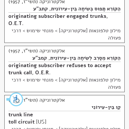
אלקטרוניקה (תשי"ז, 1957)
הַקּוֹרֵא תָּפוּס בְּשִׂיחָה בֵּין-עִירוֹנִית
,
קתב"ע
originating subscriber engaged trunks
,
O.E.T.
מילון טלפונאות [אלקטרוניקה]
>
מונחי שימוש > דרכי
פעולה
אלקטרוניקה (תשי"ז, 1957)
הַקּוֹרֵא מְסָרֵב לְשִׂיחָה בֵּין-עִירוֹנִית
,
קמב"ע
originating subscriber refuses to accept
trunk call
,
O.E.R.
מילון טלפונאות [אלקטרוניקה]
>
מונחי שימוש > דרכי
פעולה
אלקטרוניקה (תשי"ז, 1957)
קַו בֵּין-עִירוֹנִי
trunk line
toll circuit
US