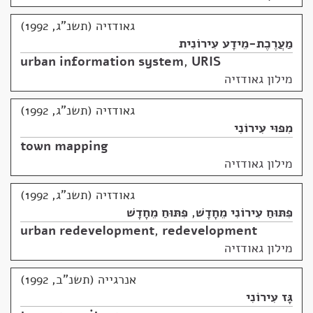
גאודזיה (תשנ"ג, 1992)
מַעֲרֶכֶת-מֵידָע עִירוֹנִית
urban information system
,
URIS
מילון גאודזיה
גאודזיה (תשנ"ג, 1992)
מִפּוּי עִירוֹנִי
town mapping
מילון גאודזיה
גאודזיה (תשנ"ג, 1992)
פִּתּוּחַ עִירוֹנִי מֵחָדָשׁ
,
פִּתּוּחַ מֵחָדָשׁ
urban redevelopment
,
redevelopment
מילון גאודזיה
אנרגייה (תשנ"ב, 1992)
גָּז עִירוֹנִי