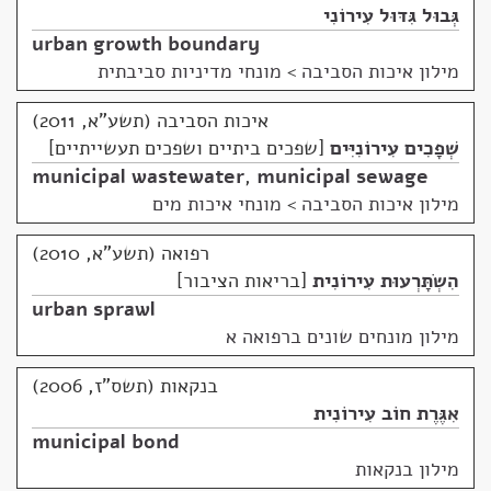
גְּבוּל גִּדּוּל עִירוֹנִי
urban growth boundary
מילון איכות הסביבה
>
מונחי מדיניות סביבתית
איכות הסביבה (תשע"א, 2011)
שְׁפָכִים עִירוֹנִיִּים
שפכים ביתיים ושפכים תעשייתיים
municipal wastewater
,
municipal sewage
מילון איכות הסביבה
>
מונחי איכות מים
רפואה (תשע"א, 2010)
הִשְׂתָּרְעוּת עִירוֹנִית
בריאות הציבור
urban sprawl
מילון מונחים שונים ברפואה א
בנקאות (תשס"ז, 2006)
אִגֶּרֶת חוֹב עִירוֹנִית
municipal bond
מילון בנקאות