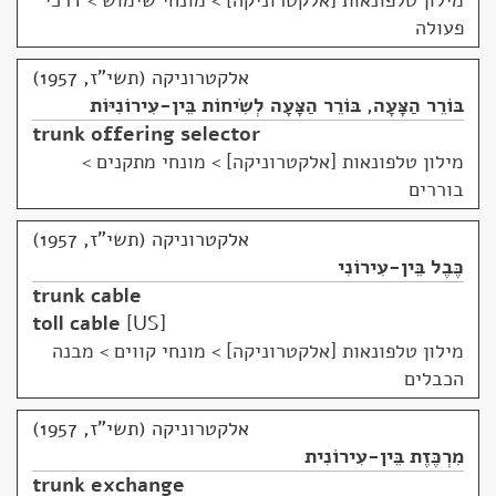
מילון טלפונאות [אלקטרוניקה]
>
מונחי שימוש > דרכי
פעולה
אלקטרוניקה (תשי"ז, 1957)
בּוֹרֵר הַצָּעָה
,
בּוֹרֵר הַצָּעָה לְשִׂיחוֹת בֵּין-עִירוֹנִיּוֹת
trunk offering selector
מילון טלפונאות [אלקטרוניקה]
>
מונחי מתקנים >
בוררים
אלקטרוניקה (תשי"ז, 1957)
כֶּבֶל בֵּין-עִירוֹנִי
trunk cable
toll cable
US
מילון טלפונאות [אלקטרוניקה]
>
מונחי קווים > מבנה
הכבלים
אלקטרוניקה (תשי"ז, 1957)
מִרְכֶּזֶת בֵּין-עִירוֹנִית
trunk exchange