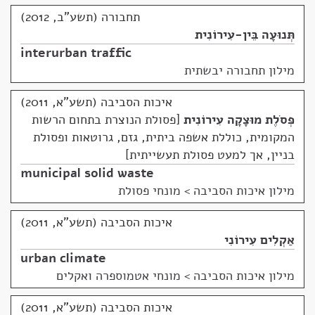
תחבורה (תשע"ב, 2012)
תְּנוּעָה בֵּין-עִירוֹנִית
interurban traffic
מילון תחבורה יבשתית
איכות הסביבה (תשע"א, 2011)
פְּסֹלֶת מוּצָקָה עִירוֹנִית
פסולת הנוצרת בתחום הרשות
המקומית, כוללת אשפה ביתית, גזם, גרוטאות ופסולת
בניין, אך למעט פסולת תעשייתית
municipal solid waste
מילון איכות הסביבה
>
מונחי פסולת
איכות הסביבה (תשע"א, 2011)
אַקְלִים עִירוֹנִי
urban climate
מילון איכות הסביבה
>
מונחי אטמוספרה ואקלים
איכות הסביבה (תשע"א, 2011)