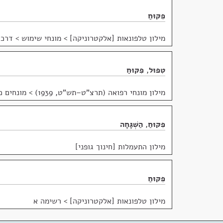
פִּקּוּחַ
מילון טלפונאות [אלקטרוניקה]
>
מונחי שימוש > דרכי
טִפּוּל
,
פִּקּוּחַ
מילון מונחי רפואה (תרצ"ט–תש"ט, 1939)
>
מונחים כ
פִּקּוּחַ
,
הַשְׁגָּחָה
מילון התעמלות [חינוך גופני]
פִּקּוּחַ
מילון טלפונאות [אלקטרוניקה]
>
רשימה א