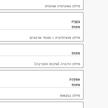
מילון גאוגרפיה אנושית
בַּקָּרָה
פִּקּוּחַ
מילון סוציולוגיה
>
מונחי ארגונים
פִּקּוּחַ
מילון הדברה [איכות הסביבה]
אַסְדָּרָה
פִּקּוּחַ
מילון בנקאות