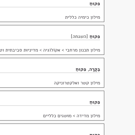
פִּקּוּחַ
מילון כימיה כללית
פִּקּוּחַ
השגחה
מילון תכנון מרחבי
>
אקוֹלוֹגיה > מדיניוּת סביבתית וטי
בַּקָּרָה
,
פִּקּוּחַ
מילון קשר ואלקטרוניקה
פִּקּוּחַ
מילון מדידה
>
מוּשגים כלליים