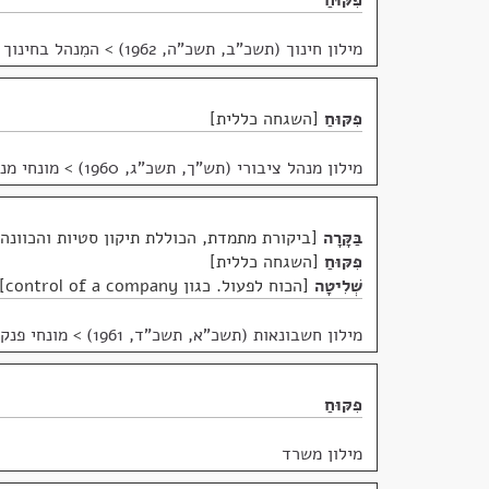
פִּקּוּחַ
מילון חינוך (תשכ"ב, תשכ"ה, 1962)
>
המִנהל בחינוך 
פִּקּוּחַ
השגחה כללית
מילון מנהל ציבורי (תש"ך, תשכ"ג, 1960)
>
מונחי מנ
בַּקָּרָה
ביקורת מתמדת, הכוללת תיקון סטיות והכוונה
פִּקּוּחַ
השגחה כללית
שְׁלִיטָה
הכוח לפעול. כגון control of a company
מילון חשבונאות (תשכ"א, תשכ"ד, 1961)
>
מונחי פנק
פִּקּוּחַ
מילון משרד