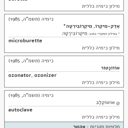
מילון כימיה כללית
כימיה (תשמ"ה, 1985)
אֶדֶק-מִיקְרוֹ
,
מִיקְרוֹבִּירֵטָה
*
מִיקְרוֹבִּירֶטָה
* במילון המקורי כתוב:
microburette
מילון כימיה כללית
כימיה (תשמ"ה, 1985)
אוֹזוֹנָטוֹר
ozonator
,
ozonizer
מילון כימיה כללית
כימיה (תשמ"ה, 1985)
אוֹטוֹקְלָב
autoclave
מילון כימיה כללית
חלופות תקניות :
אַקְטָר