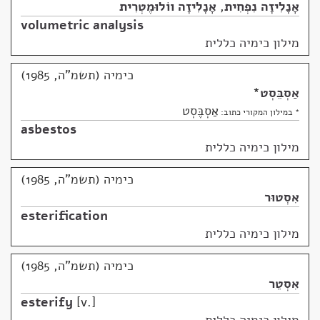
אָנָלִיזָה נִפְחִית
,
אָנָלִיזָה ווֹלוּמֶטְרִית
volumetric analysis
מילון כימיה כללית
כימיה (תשמ"ה, 1985)
אַסְבֵּסְט
*
אַסְבֶּסְט
* במילון המקורי כתוב:
asbestos
מילון כימיה כללית
כימיה (תשמ"ה, 1985)
אִסְטוּר
esterification
מילון כימיה כללית
כימיה (תשמ"ה, 1985)
אִסְטֵר
esterify
v.