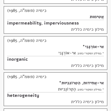
כימיה (תשמ"ה, 1985)
אֲטִימוּת
impermeability
,
imperviousness
מילון כימיה כללית
כימיה (תשמ"ה, 1985)
אִי-אוֹרְגָּנִי
*
אִי-אוֹרְגָנִי
* במילון המקורי כתוב:
inorganic
מילון כימיה כללית
כימיה (תשמ"ה, 1985)
אִי-אֲחִידוּת
,
הֵטֵרוֹגֵנִיּוּת
*
הֶטֶרוֹגֶנִיּוּת
* במילון המקורי כתוב:
heterogeneity
מילון כימיה כללית