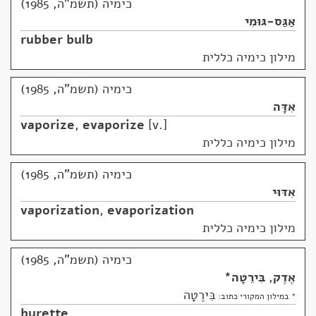
כימיה (תשמ"ה, 1985)
אַגַּס-גּוּמִי
rubber bulb
מילון כימיה כללית
כימיה (תשמ"ה, 1985)
אִדָּה
vaporize
,
evaporize
v.
מילון כימיה כללית
כימיה (תשמ"ה, 1985)
אִדּוּי
vaporization
,
evaporization
מילון כימיה כללית
כימיה (תשמ"ה, 1985)
אֶדֶק
,
בִּירֵטָה
*
בִּירֶטָה
* במילון המקורי כתוב:
burette