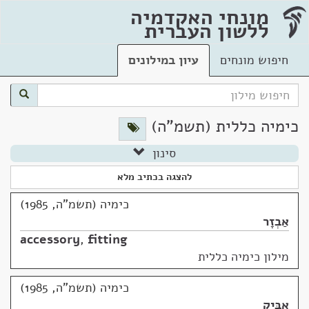
מונחי האקדמיה
ללשון העברית
חיפוש מונחים
עיון במילונים
כימיה כללית (תשמ"ה)
סינון
להצגה בכתיב מלא
כימיה (תשמ"ה, 1985)
אַבְזָר
accessory
,
fitting
מילון כימיה כללית
כימיה (תשמ"ה, 1985)
אַבִּיק