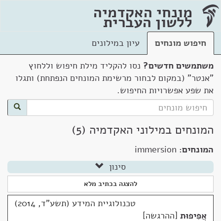
מונחי האקדמיה
ללשון העברית
חיפוש מונחים
עיון במילונים
משתמשים חדשים?
נסו להקליד מילת חיפוש וללחוץ
"אנטר" (במקום לבחור מרשימת המונחים הנפתחת) ותגלו
את שפע אפשרויות החיפוש.
המונחים במילוני האקדמיה (5)
המונחים:
immersion
סינון
להצגה בכתיב מלא
טכנולוגיית המידע (תשע"ד, 2014)
אֲפִיפוּת
ההרגשה