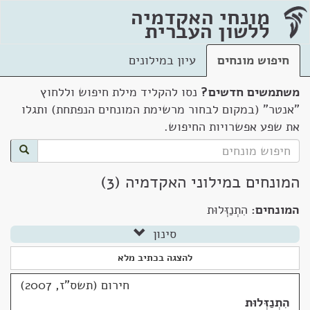
מונחי האקדמיה
ללשון העברית
חיפוש מונחים
עיון במילונים
משתמשים חדשים?
נסו להקליד מילת חיפוש וללחוץ
"אנטר" (במקום לבחור מרשימת המונחים הנפתחת) ותגלו
את שפע אפשרויות החיפוש.
המונחים במילוני האקדמיה (3)
המונחים:
הִתְנַזְּלוּת
סינון
להצגה בכתיב מלא
חירום (תשס"ז, 2007)
הִתְנַזְּלוּת