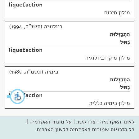
liquefaction
מילון חירום
ביולוגיה (תשנ"ה, 1994)
הִתְנַזְּלוּת
נִזּוּל
liquefaction
מילון מיקרוביולוגיה
כימיה (תשמ"ה, 1985)
הִתְנַזְּלוּת
נִזּוּל
liquefaction
מילון כימיה כללית
לאתר האקדמיה
|
צרו קשר
|
על מונחי האקדמיה
|
כל הזכויות שמורות לאקדמיה ללשון העברית