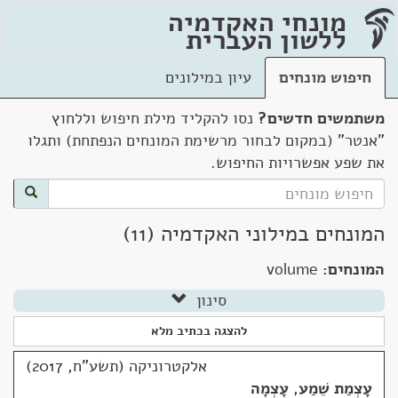
מונחי האקדמיה
ללשון העברית
חיפוש מונחים
עיון במילונים
משתמשים חדשים?
נסו להקליד מילת חיפוש וללחוץ
"אנטר" (במקום לבחור מרשימת המונחים הנפתחת) ותגלו
את שפע אפשרויות החיפוש.
המונחים במילוני האקדמיה (11)
המונחים:
volume
סינון
להצגה בכתיב מלא
אלקטרוניקה (תשע"ח, 2017)
עָצְמַת שֵׁמַע
,
עָצְמָה