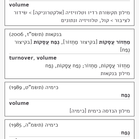
volume
מילון תקשורת רדיו וטלוויזיה [אלקטרוניקה]
>
שידור
לציבור > קול, טלוויזיה ונתונים
בנקאות (תשס"ז, 2006)
מַחְזוֹר עֲסָקוֹת
בקיצור מַחְזוֹר
,
נֶפַח עֲסָקוֹת
בקיצור
נֶפַח
turnover
,
volume
מַחְזוֹר עֲסָקוֹת, מַחְזוֹר; נֶפַח עֲסָקוֹת, נֶפַח
מילון בנקאות
כימיה (תשמ"ט, 1989)
נֶפַח
volume
מילון הנדסה כימית [כימיה]
כימיה (תשמ"ה, 1985)
נֶפַח