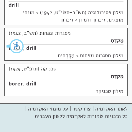
drill
מילון פסיכולוגיה (תש"ב–תשי"ט, 1942)
>
מונחי
מוצגים, זיכרון ודמיון > זיכרון
מסגרות ונפחות (תש"ב, 1942)
מַקְדֵּחַ
borer
,
drill
מילון מסגרות ונפחות
>
מַקְדְּחִים
טכניקה (תרפ"ט, 1929)
מַקְדֵּחַ
borer
,
drill
מילון טכניקה
לאתר האקדמיה
|
צרו קשר
|
על מונחי האקדמיה
|
כל הזכויות שמורות לאקדמיה ללשון העברית