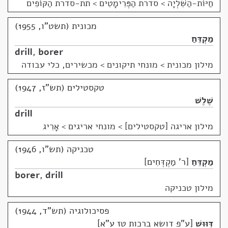
חַיּוֹת-הַשִּׁלְיָה > סדרת הַפְּרִימָטִים > תת-סדרת הַקּוֹפִים
מכונית (תשט"ו, 1955)
מַקְדֵּחַ
drill
,
borer
מילון מכונית
>
מונחי תיקונים > מכשירים, כלי עבודה
טקסטילים (תש"ז, 1947)
שֶׁלֶשׁ
drill
מילון אריגה [טקסטילים]
>
מונחי אריגים > אָרִיג
טכניקה (תש"ו, 1946)
מַקְדֵּחַ
ר' מַקְדְּחִים
borer
,
drill
מילון טכניקה
פסיכולוגיה (תש"ד, 1944)
דִּוּוּשׁ
ע"פ דושא ברכות טז ע"א