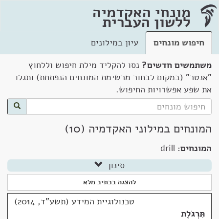
מונחי האקדמיה
ללשון העברית
חיפוש מונחים
עיון במילונים
משתמשים חדשים?
נסו להקליד מילת חיפוש וללחוץ
"אנטר" (במקום לבחור מרשימת המונחים הנפתחת) ותגלו
את שפע אפשרויות החיפוש.
המונחים במילוני האקדמיה (10)
המונחים:
drill
סינון
להצגה בכתיב מלא
טכנולוגיית המידע (תשע"ד, 2014)
תִּרְגֹּלֶת