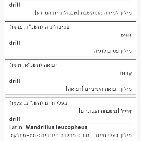
drill
מילון למידה מתוקשבת [טכנולוגיית המידע]
פסיכולוגיה (תשנ"ד, 1994)
דִּוּוּשׁ
drill
מילון פסיכולוגיה
רפואה (תשנ"א, 1991)
קִדּוּחַ
drill
מילון רפואת השיניים [רפואה]
בעלי חיים (תשל"ב, 1972)
דְּרִיל
משפחת הגנוניים
drill
Latin:
Mandrillus leucopheus
מילון בעלי חיים – נכר
>
מחלקת היונקים > תת-מחלקת