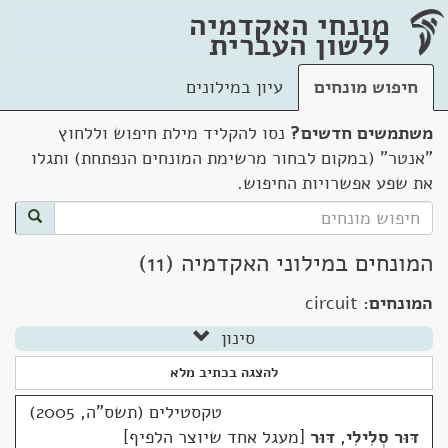
מונחי האקדמיה
ללשון העברית
חיפוש מונחים
עיון במילונים
משתמשים חדשים?
נסו להקליד מילת חיפוש וללחוץ
"אנטר" (במקום לבחור מרשימת המונחים הנפתחת) ותגלו
את שפע אפשרויות החיפוש.
המונחים במילוני האקדמיה (11)
המונחים:
circuit
סינון
להצגה בכתיב מלא
טקסטילים (תשס"ה, 2005)
דּוּר סְלִילִי
,
דּוּר
מעגל אחד שיוצר הלפיף