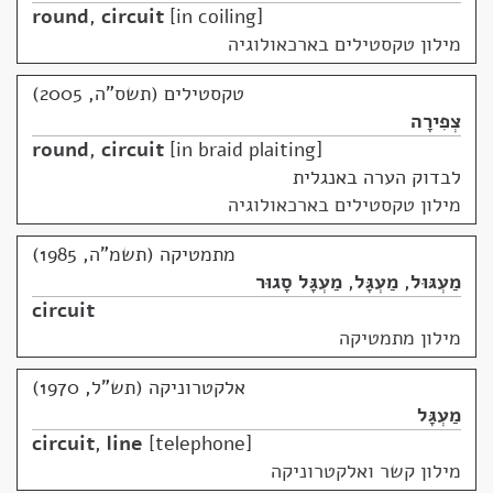
round
,
circuit
in coiling
מילון טקסטילים בארכאולוגיה
טקסטילים (תשס"ה, 2005)
צְפִירָה
round
,
circuit
in braid plaiting
לבדוק הערה באנגלית
מילון טקסטילים בארכאולוגיה
מתמטיקה (תשמ"ה, 1985)
מַעְגּוּל
,
מַעְגָּל
,
מַעְגָּל סָגוּר
circuit
מילון מתמטיקה
אלקטרוניקה (תש"ל, 1970)
מַעְגָּל
circuit
,
line
telephone
מילון קשר ואלקטרוניקה