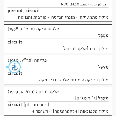
סִבּוּב מָלֵא
* במילון המקורי כתוב:
period
,
circuit
מילון מתמטיקה
>
מונחי הנדסה > קורבות ותנועות
אלקטרוניקה (תרצ"ח, 1938)
מַעְגָּל
circuit
מילון רדיו [אלקטרוניקה]
פיזיקה (תר"ץ, 1930)
מַעְגָּל
circuit
מילון פיזיקה
>
מונחי אלקטרודינמיקה
אלקטרוניקה (תרפ"ט, 1929)
מַעְגָּל
ר' מַעְגָּלִים
circuit
pl. circuits
מילון טלפונאות [אלקטרוניקה]
>
רשימה א