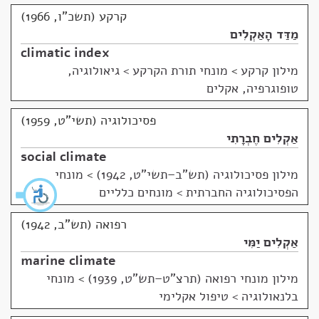
קרקע (תשכ"ו, 1966)
מַדַּד הָאַקְלִים
climatic index
מילון קרקע
>
מונחי תורת הקרקע > גיאולוגיה,
טופוגרפיה, אקלים
פסיכולוגיה (תשי"ט, 1959)
אַקְלִים חֶבְרָתִי
social climate
מילון פסיכולוגיה (תש"ב–תשי"ט, 1942)
>
מונחי
הפסיכולוגיה החברתית > מונחים כלליים
רפואה (תש"ב, 1942)
אַקְלִים יַמִּי
marine climate
מילון מונחי רפואה (תרצ"ט–תש"ט, 1939)
>
מונחי
בלנאולוגיה > טיפול אקלימי