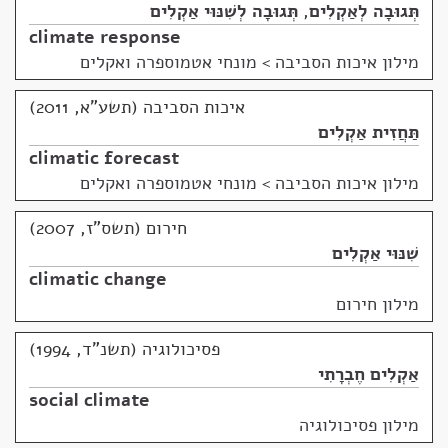
תְּגוּבָה לְאַקְלִים
,
תְּגוּבָה לְשִׁנּוּי אַקְלִים
climate response
מילון איכות הסביבה
>
מונחי אטמוספרה ואקלים
איכות הסביבה (תשע"א, 2011)
תַּחֲזִית אַקְלִים
climatic forecast
מילון איכות הסביבה
>
מונחי אטמוספרה ואקלים
חירום (תשס"ז, 2007)
שִׁנּוּי אַקְלִים
climatic change
מילון חירום
פסיכולוגיה (תשנ"ד, 1994)
אַקְלִים חֶבְרָתִי
social climate
מילון פסיכולוגיה