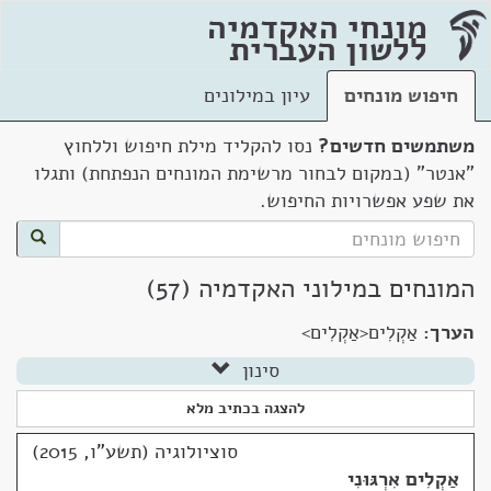
מונחי האקדמיה
ללשון העברית
חיפוש מונחים
עיון במילונים
משתמשים חדשים?
נסו להקליד מילת חיפוש וללחוץ
"אנטר" (במקום לבחור מרשימת המונחים הנפתחת) ותגלו
את שפע אפשרויות החיפוש.
המונחים במילוני האקדמיה (57)
הערך:
אַקְלִים<אַקְלִים>
סינון
להצגה בכתיב מלא
סוציולוגיה (תשע"ו, 2015)
אַקְלִים אִרְגּוּנִי