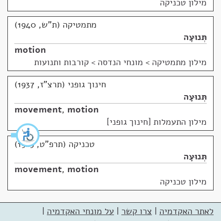
מילון טכניקה
מתמטיקה (ת"ש, 1940)
תְּנוּעָה
motion
מילון מתמטיקה
>
מונחי הנדסה > קורבות ותנועות
חינוך גופני (תרצ"ז, 1937)
תְּנוּעָה
movement
,
motion
מילון התעמלות [חינוך גופני]
טכניקה (תרפ"ט, 1929)
תְּנוּעָה
movement
,
motion
מילון טכניקה
לאתר האקדמיה
|
צרו קשר
|
על מונחי האקדמיה
|