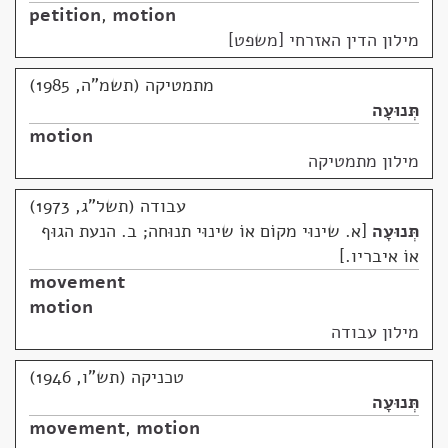
petition
,
motion
מילון הדין האזרחי [משפט]
מתמטיקה (תשמ"ה, 1985)
תְּנוּעָה
motion
מילון מתמטיקה
עבודה (תשל"ג, 1973)
תְּנוּעָה
א. שינוּי מקוֹם אוֹ שינוּי תנוּחה; ב. הנעת הגוּף
אוֹ איבריו.
movement
motion
מילון עבודה
טכניקה (תש"ו, 1946)
תְּנוּעָה
movement
,
motion