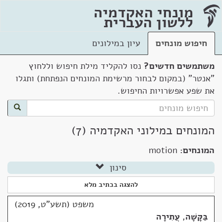
מונחי האקדמיה
ללשון העברית
חיפוש מונחים
עיון במילונים
משתמשים חדשים?
נסו להקליד מילת חיפוש וללחוץ
"אנטר" (במקום לבחור מרשימת המונחים הנפתחת) ותגלו
את שפע אפשרויות החיפוש.
המונחים במילוני האקדמיה (7)
המונחים:
motion
סינון
להצגה בכתיב מלא
משפט (תשע"ט, 2019)
בַּקָּשָׁה
,
עֲתִירָה