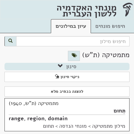
מונחי האקדמיה
ללשון העברית
חיפוש מונחים
עיון במילונים
מתמטיקה (ת"ש)
סינון
ניקוי סינון
להצגה בכתיב מלא
מתמטיקה (ת"ש, 1940)
תְּחוּם
range
,
region
,
domain
מילון מתמטיקה
>
מונחי הנדסה > תחום