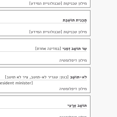
מילון טכניקות [טכנולוגיית המידע]
תָּכְנִית תּוֹשֶׁבֶת
מילון טכניקות [טכנולוגיית המידע]
שַׂר תּוֹשָׁב זְמַנִּי
במדינה אחרת
מילון דיפלומטיה
לֹא-תּוֹשָׁב
כגון: שגריר לא-תושב, ציר לא תושב
esident minister
מילון דיפלומטיה
תּוֹשָׁב אֲרָעִי