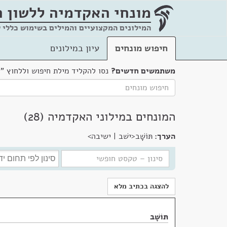
מונחי האקדמיה
ללשון 
המילונים המקצועיים והמילים בשימוש כללי 
חיפוש מונחים
עיון במילונים
משתמשים חדשים?
נסו להקליד מילת חיפוש וללחוץ "
המונחים במילוני האקדמיה (28)
הערך:
תּוֹשָׁב<ישׁב | ישיבה>
להצגה בכתיב מלא
תּוֹשָׁב