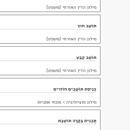
מילון הדין האזרחי [משפט]
תּוֹשַׁב חוּץ
מילון הדין האזרחי [משפט]
תּוֹשַׁב קֶבַע
מילון הדין האזרחי [משפט]
כְּנִיסַת תּוֹשָׁבִים חוֹזְרִים
מילון סוציולוגיה
>
מונחי אתניות
תָּכְנִית בַּקָּרָה תּוֹשֶׁבֶת