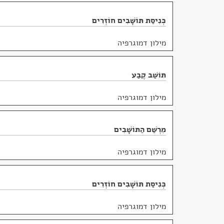
כְּנִיסַת תּוֹשָׁבִים חוֹזְרִים
מילון דמוגרפיה
תּוֹשַׁב קֶבַע
מילון דמוגרפיה
מִרְשַׁם הַתּוֹשָׁבִים
מילון דמוגרפיה
כְּנִיסַת תּוֹשָׁבִים חוֹזְרִים
מילון דמוגרפיה