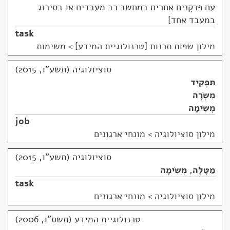
עם פִּרקָנים אחרים במחשב רב מעבדים או בסירוג
במעבד אחד
task
מילון שפות תכנות [טכנולוגיית המידע]
>
משימות
סוציולוגיה (תשע"ו, 2015)
תַּפְקִיד
מִשְׂרָה
מְשִׂימָה
job
מילון סוציולוגיה
>
מונחי ארגונים
סוציולוגיה (תשע"ו, 2015)
מַטָּלָה
,
מְשִׂימָה
task
מילון סוציולוגיה
>
מונחי ארגונים
טכנולוגיית המידע (תשס"ו, 2006)