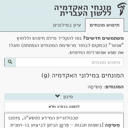
מונחי האקדמיה
ללשון העברית
חיפוש מונחים
עיון במילונים
משתמשים חדשים?
נסו להקליד מילת חיפוש וללחוץ
"אנטר" (במקום לבחור מרשימת המונחים הנפתחת) ותגלו
את שפע אפשרויות החיפוש.
המונחים במילוני האקדמיה (9)
המונחים:
מְשִׂימָה
סינון
להצגה בכתיב מלא
טכנולוגיית המידע (תשע"ה, 2015)
מְשִׂימָה
בשפות תכנות – פִּרקָן הניתן לביצוע בו-זמנית