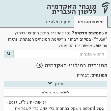
מונחי האקדמיה
ללשון העברית
חיפוש מונחים
עיון במילונים
משתמשים חדשים?
נסו להקליד מילת חיפוש וללחוץ
"אנטר" (במקום לבחור מרשימת המונחים הנפתחת) ותגלו
את שפע אפשרויות החיפוש.
המונחים במילוני האקדמיה (5)
המונחים:
זְבוֹרִית
סינון
להצגה בכתיב מלא
ימאות (תשע"ג, 2013)
נֵטֶל
תוספת משקל בתחתית כלי שיט כדי לשפר את