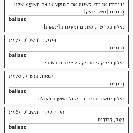
יציבותו או כדי לשנות את השוקע או את השופַע שלו
זְבוֹרִית
נטל מוצק
ballast
מילון כלי שיט קטנים ומעגנות [ימאות]
פיזיקה (תשל"ג, 1973)
זְבוֹרִית
ballast
מילון פיזיקה: מכניקה
>
ציוּד וּמכשירים
ימאות (תש"ל, 1970)
זְבוֹרִית
ballast
מילון ימאות
>
מונחי ניטול מטען > פעולות
הידרוליקה (תשכ"ג, 1963)
נֵטֶל
,
זְבוֹרִית
ballast