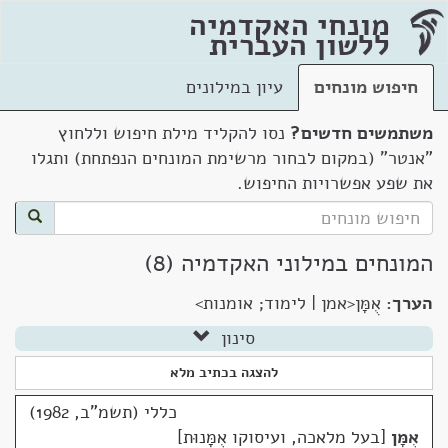
מונחי האקדמיה
ללשון העברית
חיפוש מונחים
עיון במילונים
משתמשים חדשים?
נסו להקליד מילת חיפוש וללחוץ
"אנטר" (במקום לבחור מרשימת המונחים הנפתחת) ותגלו
את שפע אפשרויות החיפוש.
המונחים במילוני האקדמיה (8)
הערך:
אֻמָּן<אמן | לימוד; אומנות>
סינון
להצגה בכתיב מלא
כללי (תשמ"ב, 1982)
אֻמָּן
בעל מלאכה, ועיסוקו אֻמָּנוּת