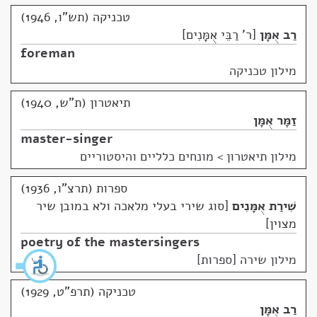
טכניקה (תש"ו, 1946)
רַב אֻמָּן
ר' רַבֵּי אֻמָּנִים
foreman
מילון טכניקה
תיאטרון (ת"ש, 1940)
זַמָּר אֻמָּן
master-singer
מילון תיאטרון
>
מונחים כלליים והיסטוריים
ספרות (תרצ"ו, 1936)
שִׁירַת אֻמָּנִים
סוג שירי בעלי מלאכה ולא במובן שיר
מצוין
poetry of the mastersingers
מילון שירה [ספרות]
טכניקה (תרפ"ט, 1929)
רַב אֻמָּן