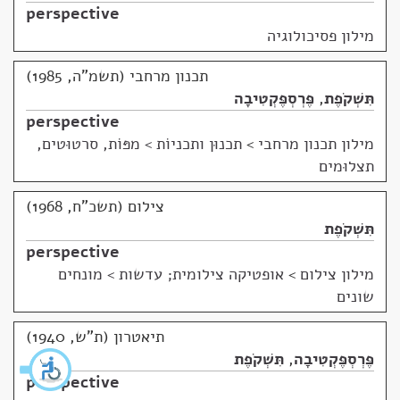
perspective
מילון פסיכולוגיה
תכנון מרחבי (תשמ"ה, 1985)
תִּשְׁקֹפֶת
,
פֶּרְסְפֶּקְטִיבָה
perspective
מילון תכנון מרחבי
>
תכנוּן ותכניוֹת > מפּוֹת, סרטוּטים,
תצלוּמים
צילום (תשכ"ח, 1968)
תִּשְׁקֹפֶת
perspective
מילון צילום
>
אופטיקה צילומית; עדשות > מונחים
שונים
תיאטרון (ת"ש, 1940)
פֶּרְסְפֶּקְטִיבָה
,
תִּשְׁקֹפֶת
perspective