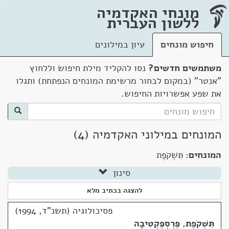
מונחי האקדמיה
ללשון העברית
חיפוש מונחים
עיון במילונים
משתמשים חדשים?
נסו להקליד מילת חיפוש וללחוץ
"אנטר" (במקום לבחור מרשימת המונחים הנפתחת) ותגלו
את שפע אפשרויות החיפוש.
המונחים במילוני האקדמיה (4)
המונחים:
תִּשְׁקֹפֶת
סינון
להצגה בכתיב מלא
פסיכולוגיה (תשנ"ד, 1994)
תִּשְׁקֹפֶת
,
פֶּרְסְפֶּקְטִיבָה