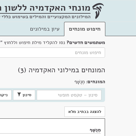
מונחי האקדמיה
ללשון 
המילונים המקצועיים והמילים בשימוש כללי 
חיפוש מונחים
עיון במילונים
משתמשים חדשים?
נסו להקליד מילת חיפוש וללחוץ "
המונחים במילוני האקדמיה (3)
המונחים:
מְנֻשָּׁף
סינון
ניקוי
להצגה בכתיב מלא
מְנֻשָּׁף