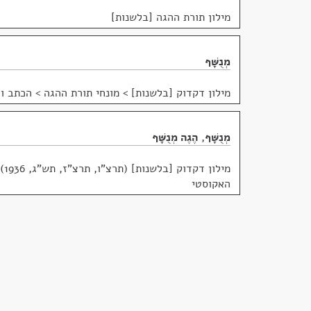
מילון תורת ההגה [בלשנות]
מְנֻשָּׁף
מילון דקדוק [בלשנות]
>
מונחי תורת ההגה > הכתב ו
מְנֻשָּׁף
,
הֶגֶה מְנֻשָּׁף
מילון דקדוק [בלשנות] (תרצ"ו, תרצ"ז, תש"ג, 1936)
האקוסטי