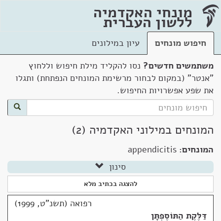
מונחי האקדמיה
ללשון העברית
חיפוש מונחים
עיון במילונים
משתמשים חדשים?
נסו להקליד מילת חיפוש וללחוץ
"אנטר" (במקום לבחור מרשימת המונחים הנפתחת) ותגלו
את שפע אפשרויות החיפוש.
המונחים במילוני האקדמיה (2)
המונחים:
appendicitis
סינון
להצגה בכתיב מלא
רפואה (תשנ"ט, 1999)
דַּלֶּקֶת הַתּוֹסֶפְתָּן