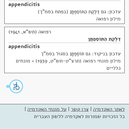
appendicitis
עדכון: גם דַּלֶּקֶת הַתּוֹסַפְתָּן (בפתח בסמ"ך)
מילון רפואה
רפואה (תש"א, 1941)
דַּלֶּקֶת הַתּוֹסַפְתָּן
appendicitis
עדכון בניקוד: גם תּוֹסֶפְתָּן בסגול בסמ"ך
מילון מונחי רפואה (תרצ"ט–תש"ט, 1939)
>
מונחים
כלליים
לאתר האקדמיה
|
צרו קשר
|
על מונחי האקדמיה
|
כל הזכויות שמורות לאקדמיה ללשון העברית