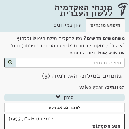
מונחי האקדמיה
ללשון העברית
חיפוש מונחים
עיון במילונים
משתמשים חדשים?
נסו להקליד מילת חיפוש וללחוץ
"אנטר" (במקום לבחור מרשימת המונחים הנפתחת) ותגלו
את שפע אפשרויות החיפוש.
המונחים במילוני האקדמיה (3)
המונחים:
valve gear
סינון
להצגה בכתיב מלא
מכונית (תשט"ו, 1955)
הֶנֵּעַ הַשַּׁסְתּוֹם