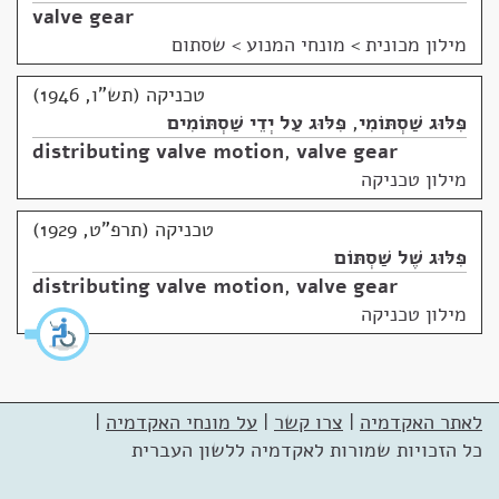
valve gear
מילון מכונית
>
מונחי המנוע > שסתום
טכניקה (תש"ו, 1946)
פִּלּוּג שַׁסְתּוֹמִי
,
פִּלּוּג עַל יְדֵי שַׁסְתּוֹמִים
distributing valve motion
,
valve gear
מילון טכניקה
טכניקה (תרפ"ט, 1929)
פִּלּוּג שֶׁל שַׁסְתּוֹם
distributing valve motion
,
valve gear
מילון טכניקה
לאתר האקדמיה
|
צרו קשר
|
על מונחי האקדמיה
|
כל הזכויות שמורות לאקדמיה ללשון העברית