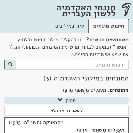
מונחי האקדמיה
ללשון העברית
חיפוש מונחים
עיון במילונים
משתמשים חדשים?
נסו להקליד מילת חיפוש וללחוץ
"אנטר" (במקום לבחור מרשימת המונחים הנפתחת) ותגלו
את שפע אפשרויות החיפוש.
המונחים במילוני האקדמיה (3)
המונחים:
מַעְגָּלִים מְשֻׁתְּפֵי מֶרְכָּז
סינון
להצגה בכתיב מלא
מתמטיקה (תשמ"ה, 1985)
מַעְגָּלִים מְשֻׁתְּפֵי-מֶרְכָּז