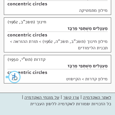
concentric circles
מילון מתמטיקה
חינוך (תשכ"ב, 1962)
מַעְגָּלִים מְשֻׁתְּפֵי מֶרְכָּז
concentric circles
מילון חינוך (תשכ"ב, תשכ"ה, 1962)
>
תורת ההוראה >
תכנית הלימודים
קדרות (תש"י, 1950)
מַעְגָּלִים מְשֻׁתְּפֵי מֶרְכָּז
concentric circles
מילון קדרות
>
הקישוט
לאתר האקדמיה
|
צרו קשר
|
על מונחי האקדמיה
|
כל הזכויות שמורות לאקדמיה ללשון העברית