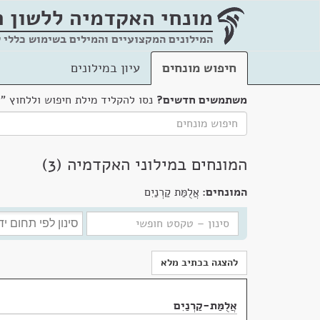
מונחי האקדמיה
ללשון 
המילונים המקצועיים והמילים בשימוש כללי 
חיפוש מונחים
עיון במילונים
משתמשים חדשים?
נסו להקליד מילת חיפוש וללחוץ "
המונחים במילוני האקדמיה (3)
המונחים:
אֲלֻמַּת קַרְנַיִם
להצגה בכתיב מלא
אֲלֻמַּת-קַרְנַיִם