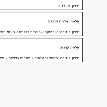
מילון גאודזיה
אֲלֻמָּה
,
אֲלֻמַּת קַרְנַיִם
מילון פיזיקה: אופטיקה
>
מוּנחים כּלליים > מוּנחי יסוֹד
אֲלֻמַּת קַרְנַיִם
מילון פיזיקה: חשמל ומגנטיות
>
מוּנחים כּלליים > גלי