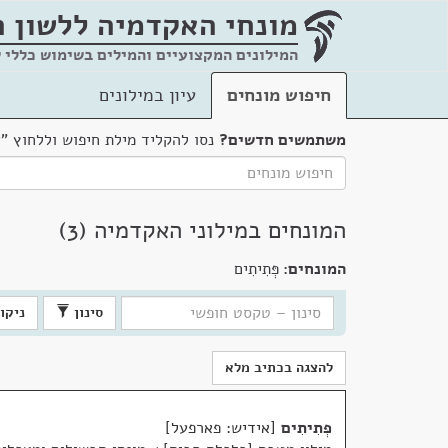
מונחי האקדמיה
ללשון 
המילונים המקצועיים והמילים בשימוש כללי 
חיפוש מונחים
עיון במילונים
משתמשים חדשים?
נסו להקליד מילת חיפוש וללחוץ "
המונחים במילוני האקדמיה (3)
המונחים:
פְּתִיתִים
סינון
ניקוי
להצגה בכתיב מלא
פְּתִיתִים
אידיש: פארפעל