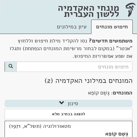
מונחי האקדמיה
ללשון העברית
חיפוש מונחים
עיון במילונים
משתמשים חדשים?
נסו להקליד מילת חיפוש וללחוץ
"אנטר" (במקום לבחור מרשימת המונחים הנפתחת) ותגלו
את שפע אפשרויות החיפוש.
המונחים במילוני האקדמיה (2)
המונחים:
גֶּשֶׁם קוֹפֵא
סינון
להצגה בכתיב מלא
מטאורולוגיה (תשל"א, 1971)
גֶּשֶׁם קוֹפֵא