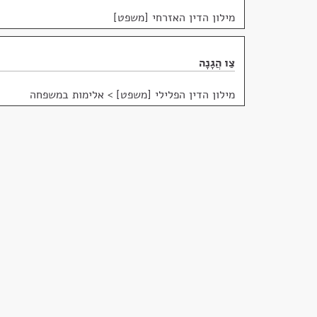
מילון הדין האזרחי [משפט]
צַו הֲגָנָה
מילון הדין הפלילי [משפט]
>
אלימות במשפחה