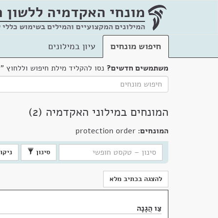
מונחי האקדמיה
ללשון 
המילונים המקצועיים והמילים בשימוש כללי 
חיפוש מונחים
עיון במילונים
משתמשים חדשים?
נסו להקליד מילת חיפוש וללחוץ "
המונחים במילוני האקדמיה (2)
המונחים:
protection order
סינון
ניקוי
להצגה בכתיב מלא
צַו הֲגָנָה