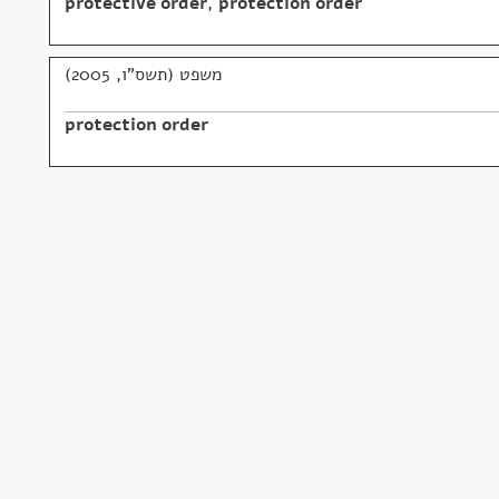
protective order
,
protection order
משפט (תשס"ו, 2005)
protection order