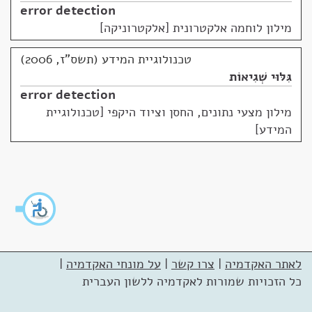
error detection
מילון לוחמה אלקטרונית [אלקטרוניקה]
טכנולוגיית המידע (תשס"ז, 2006)
גִּלּוּי שְׁגִיאוֹת
error detection
מילון מצעי נתונים, החסן וציוד היקפי [טכנולוגיית
המידע]
לאתר האקדמיה
|
צרו קשר
|
על מונחי האקדמיה
|
כל הזכויות שמורות לאקדמיה ללשון העברית