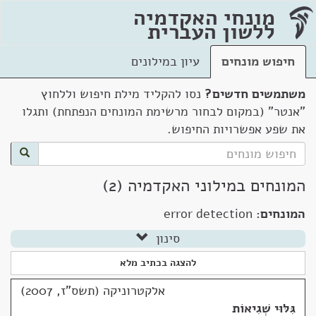
מונחי האקדמיה
ללשון העברית
חיפוש מונחים
עיון במילונים
משתמשים חדשים?
נסו להקליד מילת חיפוש וללחוץ
"אנטר" (במקום לבחור מרשימת המונחים הנפתחת) ותגלו
את שפע אפשרויות החיפוש.
המונחים במילוני האקדמיה (2)
המונחים:
error detection
סינון
להצגה בכתיב מלא
אלקטרוניקה (תשס"ז, 2007)
גִּלּוּי שְׁגִיאוֹת