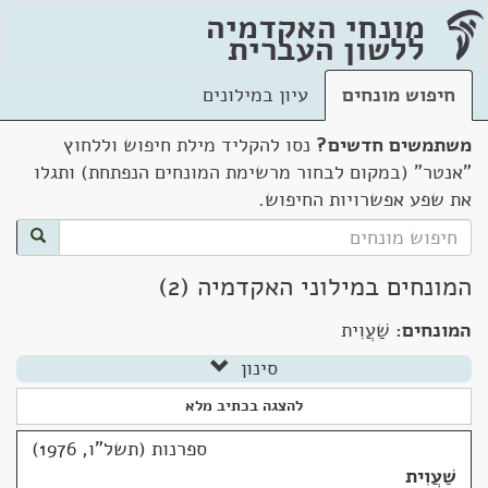
מונחי האקדמיה
ללשון העברית
חיפוש מונחים
עיון במילונים
משתמשים חדשים?
נסו להקליד מילת חיפוש וללחוץ
"אנטר" (במקום לבחור מרשימת המונחים הנפתחת) ותגלו
את שפע אפשרויות החיפוש.
המונחים במילוני האקדמיה (2)
המונחים:
שַׁעֲוִית
סינון
להצגה בכתיב מלא
ספרנות (תשל"ו, 1976)
שַׁעֲוִית