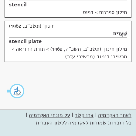
stencil
מילון ספרנות
>
דפוּס
חינוך (תשכ"ב, 1962)
שַׁעֲוִית
stencil plate
מילון חינוך (תשכ"ב, תשכ"ה, 1962)
>
תורת ההוראה >
מכשירי לימוד (מכשירי עזר)
לאתר האקדמיה
|
צרו קשר
|
על מונחי האקדמיה
|
כל הזכויות שמורות לאקדמיה ללשון העברית