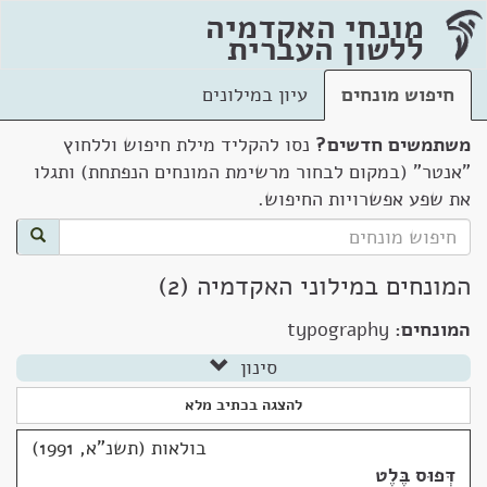
מונחי האקדמיה
ללשון העברית
חיפוש מונחים
עיון במילונים
משתמשים חדשים?
נסו להקליד מילת חיפוש וללחוץ
"אנטר" (במקום לבחור מרשימת המונחים הנפתחת) ותגלו
את שפע אפשרויות החיפוש.
המונחים במילוני האקדמיה (2)
המונחים:
typography
סינון
להצגה בכתיב מלא
בולאות (תשנ"א, 1991)
דְּפוּס בֶּלֶט