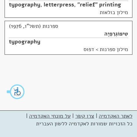
typography
,
letterpress
,
"relief" printing
מילון בולאות
ספרנות (תשל"ו, 1976)
טִיפּוֹגְרַפְיָה
typography
מילון ספרנות
>
דפוּס
לאתר האקדמיה
|
צרו קשר
|
על מונחי האקדמיה
|
כל הזכויות שמורות לאקדמיה ללשון העברית