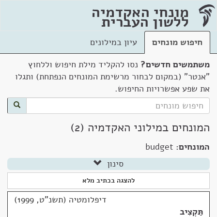
מונחי האקדמיה
ללשון העברית
חיפוש מונחים
עיון במילונים
משתמשים חדשים?
נסו להקליד מילת חיפוש וללחוץ
"אנטר" (במקום לבחור מרשימת המונחים הנפתחת) ותגלו
את שפע אפשרויות החיפוש.
המונחים במילוני האקדמיה (2)
המונחים:
budget
סינון
להצגה בכתיב מלא
דיפלומטיה (תשנ"ט, 1999)
תַּקְצִיב