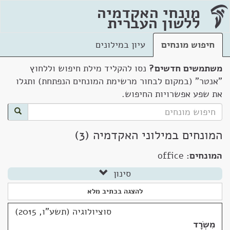
מונחי האקדמיה
ללשון העברית
חיפוש מונחים
עיון במילונים
משתמשים חדשים?
נסו להקליד מילת חיפוש וללחוץ
"אנטר" (במקום לבחור מרשימת המונחים הנפתחת) ותגלו
את שפע אפשרויות החיפוש.
המונחים במילוני האקדמיה (3)
המונחים:
office
סינון
להצגה בכתיב מלא
סוציולוגיה (תשע"ו, 2015)
מִשְׂרָד