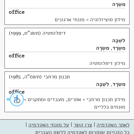
מִשְׂרָה
office
מילון סוציולוגיה
>
מונחי ארגונים
דיפלומטיה (תשנ"ט, 1999)
לִשְׁכָּה
מִשְׂרָד
,
מִשְׂרָה
office
מילון דיפלומטיה
תכנון מרחבי (תשמ"ה, 1985)
מִשְׂרָד
,
לִשְׁכָּה
office
מילון תכנון מרחבי
>
אתרים, מעבּדים וּמתקנים >
מוּנחים כּלליים
לאתר האקדמיה
|
צרו קשר
|
על מונחי האקדמיה
|
כל הזכויות שמורות לאקדמיה ללשון העברית