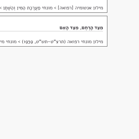
מילון אנטומיה [רפואה]
>
מונחי מַעֲרֶכֶת הַמִּין וְהַשֶּׁתֶן >
מֵצַד הָרֶחֶם
,
מֵצַד הָאֵם
מילון מונחי רפואה (תרצ"ט–תש"ט, 1939)
>
מונחי מיי