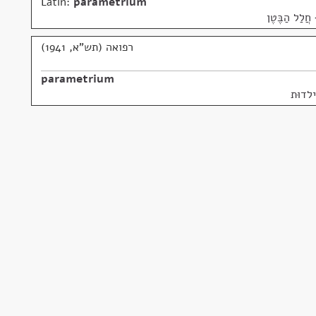
Latin:
parametrium
 חֲלַל הַבֶּטֶן
רפואה (תש"א, 1941)
parametrium
לדוּת