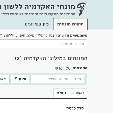
מונחי האקדמיה
ללשון 
המילונים המקצועיים והמילים בשימוש כללי 
חיפוש מונחים
עיון במילונים
משתמשים חדשים?
נסו להקליד מילת חיפוש וללחוץ "
המונחים במילוני האקדמיה (2)
המונחים:
מֵצַד הָרֶחֶם
סינון
ניקוי
להצגה בכתיב מלא
מֵצַד הָרֶחֶם