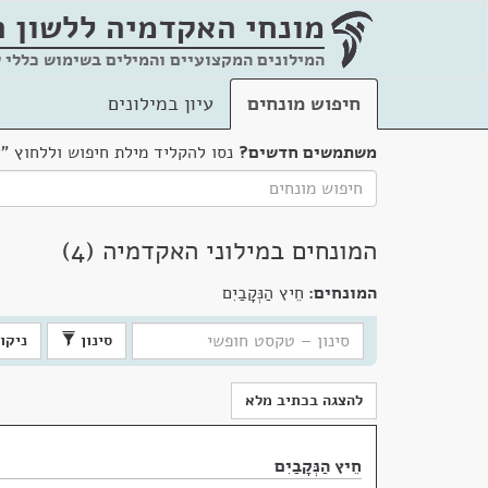
מונחי האקדמיה
ללשון 
המילונים המקצועיים והמילים בשימוש כללי 
חיפוש מונחים
עיון במילונים
משתמשים חדשים?
נסו להקליד מילת חיפוש וללחוץ "
המונחים במילוני האקדמיה (4)
המונחים:
חֵיץ הַנְּקָבַיִם
סינון
ניקוי
להצגה בכתיב מלא
חֵיץ הַנְּקָבַיִם