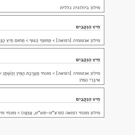
מילון ביולוגיה כללית
חֵיץ הַנְּקָבַיִם
מילון אנטומיה [רפואה]
>
תְּחוּמֵי הַגּוּף > תְּחוּם חֵיץ הַנְּק
חֵיץ הַנְּקָבַיִם
מילון אנטומיה [רפואה]
>
מונחי מַעֲרֶכֶת הַמִּין וְהַשֶּׁתֶן >
אֵיבְרֵי הַמִּין
חֵיץ הַנְּקָבַיִם
מילון מונחי רפואה (תרצ"ט–תש"ט, 1939)
>
מונחי מיי