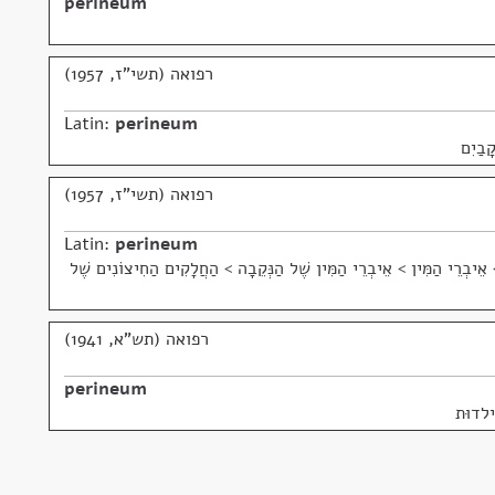
perineum
רפואה (תשי"ז, 1957)
Latin:
perineum
ָבַיִם
רפואה (תשי"ז, 1957)
Latin:
perineum
 אֵיבְרֵי הַמִּין > אֵיבְרֵי הַמִּין שֶׁל הַנְּקֵבָה > הַחֲלָקִים הַחִיצוֹנִים שֶׁל
רפואה (תש"א, 1941)
perineum
לדוּת