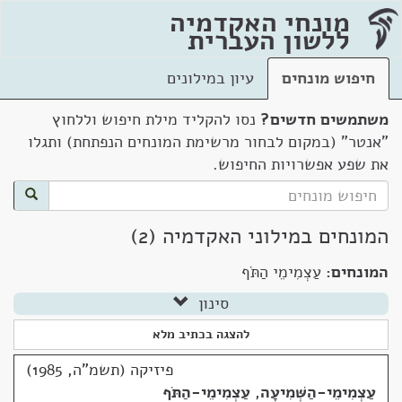
מונחי האקדמיה
ללשון העברית
חיפוש מונחים
עיון במילונים
משתמשים חדשים?
נסו להקליד מילת חיפוש וללחוץ
"אנטר" (במקום לבחור מרשימת המונחים הנפתחת) ותגלו
את שפע אפשרויות החיפוש.
המונחים במילוני האקדמיה (2)
המונחים:
עַצְמִימֵי הַתֹּף
סינון
להצגה בכתיב מלא
פיזיקה (תשמ"ה, 1985)
עַצְמִימֵי-הַשְּׁמִיעָה
,
עַצְמִימֵי-הַתֹּף