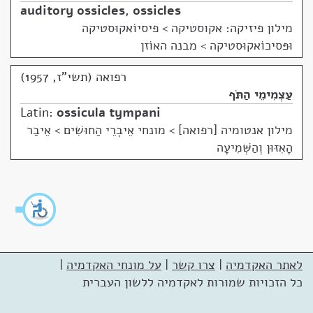
auditory ossicles
,
ossicles
מילון פיזיקה: אקוסטיקה
>
פיסיוֹאקוּסטיקה
וּפּסיכוֹאקוּסטיקה > מבנה האוֹזן
רפואה (תשי"ז, 1957)
עַצְמִימֵי הַתֹּף
Latin:
ossicula tympani
מילון אנטומיה [רפואה]
>
מונחי אֵיבְרֵי הַחוּשִׁים > אֵיבַר
הָאִזּוּן וְהַשְּׁמִיעָה
לאתר האקדמיה
|
צרו קשר
|
על מונחי האקדמיה
|
כל הזכויות שמורות לאקדמיה ללשון העברית