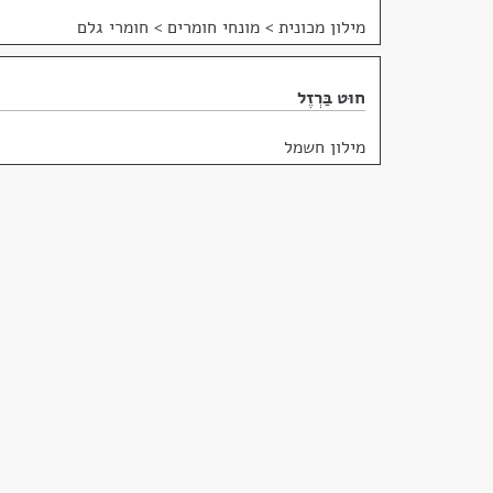
מילון מכונית
>
מונחי חומרים > חומרי גלם
חוּט בַּרְזֶל
מילון חשמל