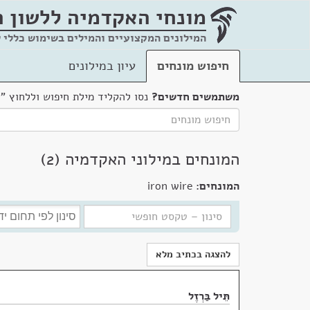
מונחי האקדמיה
ללשון 
המילונים המקצועיים והמילים בשימוש כללי 
חיפוש מונחים
עיון במילונים
משתמשים חדשים?
נסו להקליד מילת חיפוש וללחוץ "
המונחים במילוני האקדמיה (2)
המונחים:
iron wire
להצגה בכתיב מלא
תֵּיל בַּרְזֶל