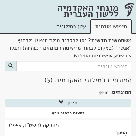
מונחי האקדמיה
ללשון העברית
חיפוש מונחים
עיון במילונים
משתמשים חדשים?
נסו להקליד מילת חיפוש וללחוץ
"אנטר" (במקום לבחור מרשימת המונחים הנפתחת) ותגלו
את שפע אפשרויות החיפוש.
המונחים במילוני האקדמיה (3)
המונחים:
הָפוּךְ
סינון
להצגה בכתיב מלא
מוסיקה (תשט"ו, 1955)
הָפוּךְ