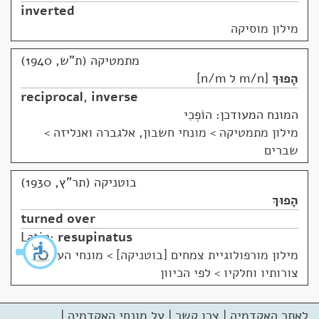
inverted
מילון מוסיקה
מתמטיקה (ת"ש, 1940)
הָפוּךְ
m/n ל n/m
reciprocal
,
inverse
המונח המעודכן: הוֹפְכִי
מילון מתמטיקה
>
מונחי חשבון, אלגברה ואנליזה >
שברים
בוטניקה (תר"ץ, 1930)
הָפוּךְ
turned over
Latin:
resupinatus
מילון מורפולוגיית צמחים [בוטניקה]
>
מונחי העלה,
צורותיו וחלקיו > לפי הכיוון
לאתר האקדמיה
|
צרו קשר
|
על מונחי האקדמיה
|