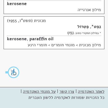
kerosene
מילון אנרגייה
מכונית (תשט"ו, 1955)
נֵפְט
*
,
פֶּטְרוֹל
נֵפְטְ
* במילון המקורי כתוב:
kerosene
,
paraffin oil
מילון מכונית
>
מונחי חומרים > חומרי הינע
לאתר האקדמיה
|
צרו קשר
|
על מונחי האקדמיה
|
כל הזכויות שמורות לאקדמיה ללשון העברית