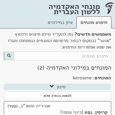
מונחי האקדמיה
ללשון העברית
חיפוש מונחים
עיון במילונים
משתמשים חדשים?
נסו להקליד מילת חיפוש וללחוץ
"אנטר" (במקום לבחור מרשימת המונחים הנפתחת) ותגלו
את שפע אפשרויות החיפוש.
המונחים במילוני האקדמיה (2)
המונחים:
kerosene
סינון
להצגה בכתיב מלא
אנרגייה (תשנ"ב, 1992)
קֵרוֹסִין
,
נֵפְט
כינוי עממי