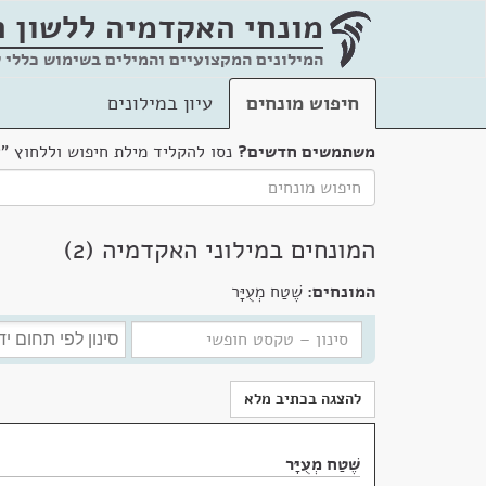
מונחי האקדמיה
ללשון 
המילונים המקצועיים והמילים בשימוש כללי 
חיפוש מונחים
עיון במילונים
משתמשים חדשים?
נסו להקליד מילת חיפוש וללחוץ "
המונחים במילוני האקדמיה (2)
המונחים:
שֶׁטַח מְעֻיָּר
להצגה בכתיב מלא
שֶׁטַח מְעֻיָּר