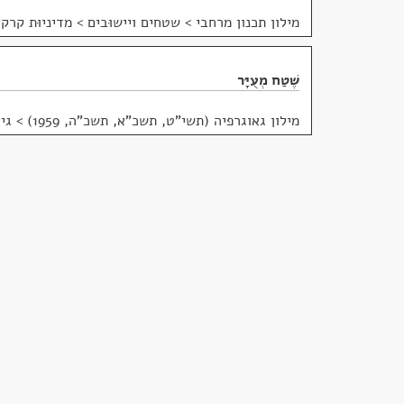
מילון תכנון מרחבי
>
שטחים ויישוּבים > מדיניוּת קרקע
שֶׁטַח מְעֻיָּר
מילון גאוגרפיה (תשי"ט, תשכ"א, תשכ"ה, 1959)
>
גיא