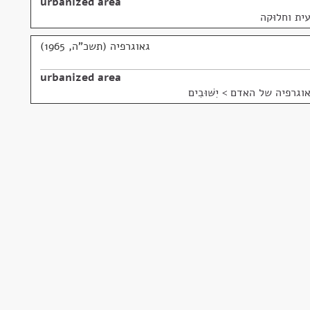
urbanized area
ית וחלוּקה
גאוגרפיה (תשכ"ה, 1965)
urbanized area
וגרפיה של האדם > יִשּׁוּבִים