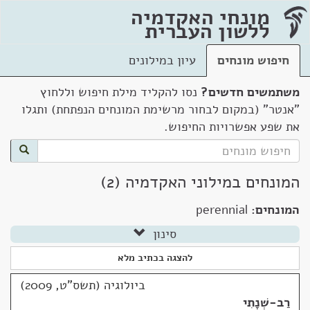
מונחי האקדמיה
ללשון העברית
חיפוש מונחים
עיון במילונים
משתמשים חדשים?
נסו להקליד מילת חיפוש וללחוץ
"אנטר" (במקום לבחור מרשימת המונחים הנפתחת) ותגלו
את שפע אפשרויות החיפוש.
המונחים במילוני האקדמיה (2)
המונחים:
perennial
סינון
להצגה בכתיב מלא
ביולוגיה (תשס"ט, 2009)
רַב-שְׁנָתִי