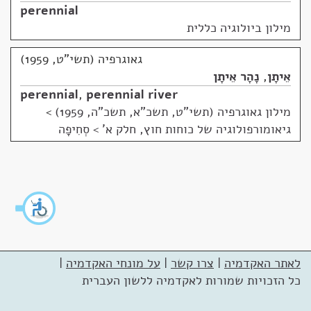
perennial
מילון ביולוגיה כללית
גאוגרפיה (תשי"ט, 1959)
אֵיתָן
,
נָהָר אֵיתָן
perennial
,
perennial river
מילון גאוגרפיה (תשי"ט, תשכ"א, תשכ"ה, 1959)
>
גיאומורפולוגיה של כוחות חוץ, חלק א' > סְחִיפָה
לאתר האקדמיה
|
צרו קשר
|
על מונחי האקדמיה
|
כל הזכויות שמורות לאקדמיה ללשון העברית