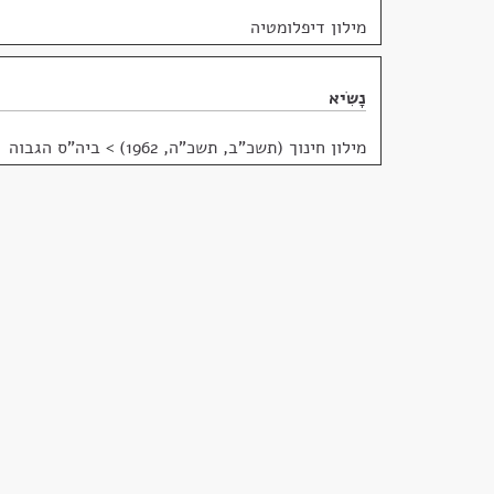
מילון דיפלומטיה
נָשִׂיא
מילון חינוך (תשכ"ב, תשכ"ה, 1962)
>
ביה"ס הגבוה