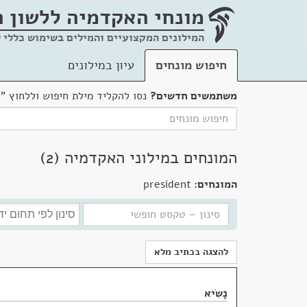
מונחי האקדמיה
ללשון 
המילונים המקצועיים והמילים בשימוש כללי 
חיפוש מונחים
עיון במילונים
משתמשים חדשים?
נסו להקליד מילת חיפוש וללחוץ "
המונחים במילוני האקדמיה (2)
המונחים:
president
להצגה בכתיב מלא
נָשִׂיא