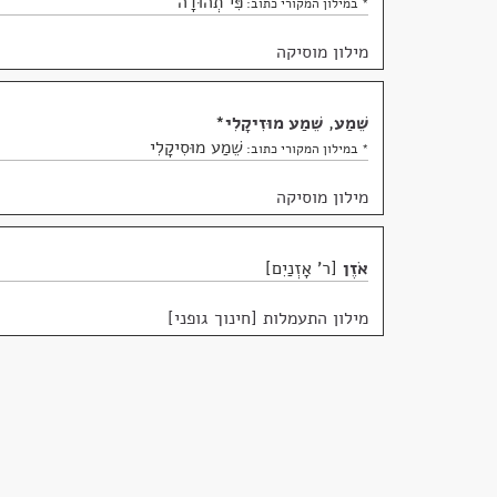
פִּי תְהוּדָה
* במילון המקורי כתוב:
מילון מוסיקה
שֵׁמַע
,
שֵׁמַע מוּזִיקָלִי
*
שֵׁמַע מוּסִיקָלִי
* במילון המקורי כתוב:
מילון מוסיקה
אֹזֶן
ר' אָזְנַיִם
מילון התעמלות [חינוך גופני]