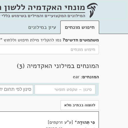
מונחי האקדמיה
ללשון 
המילונים המקצועיים והמילים בשימוש כללי 
חיפוש מונחים
עיון במילונים
משתמשים חדשים?
נסו להקליד מילת חיפוש וללחוץ "
המונחים במילוני האקדמיה (3)
המונחים:
ear
להצגה בכתיב מלא
פִּי תְּהוּדָה
*
ע"ע זרקתים